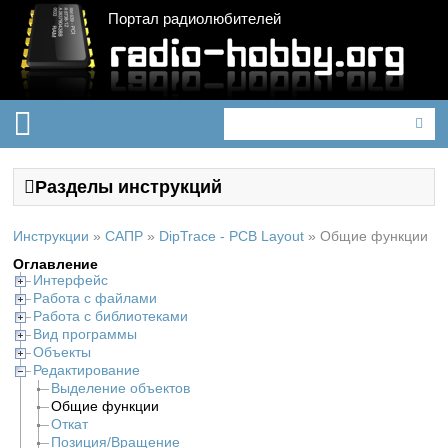
Портал радиолюбителей
Разделы инструкций
Инструкции
»
САПР
»
DipTrace - PCB Layout
»
Общие функции
Оглавление
Интерфейс
Работа с файлами
Работа с библиотеками
Вид программы
Объекты
Редактирование
Выделение объектов
Общие функции
Откат
Позиция/Вращение