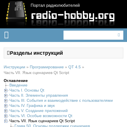
Портал радиолюбителей
Разделы инструкций
Инструкции
»
Програмирование
»
QT 4.5
»
Часть VII. Язык сценариев Qt Script
Оглавление
Введение
Часть I. Основы Qt
Часть II. Элементы управления
Часть III. События и взаимодействие с пользователями
Часть IV. Графика и звук
Часть V. Создание приложений
Часть VI. Особые возможности Qt
Часть VII. Язык сценариев Qt Script
Глава 50. Основы поддержки сценариев