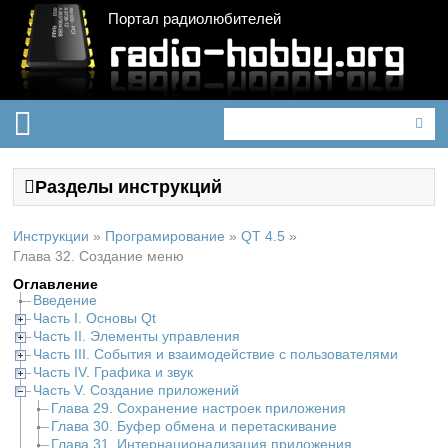
Портал радиолюбителей
Разделы инструкций
Инструкции
»
Програмирование
»
QT 4.5
»
Глава 32. Создание меню
Оглавление
Введение
Часть I. Основы Qt
Часть II. Элементы управления
Часть III. События и взаимодействие с пользователями
Часть IV. Графика и звук
Часть V. Создание приложений
Глава 29. Сохранение настроек приложения
Глава 30. Буфер обмена и перетаскивание
Глава 31. Интернационализация приложения