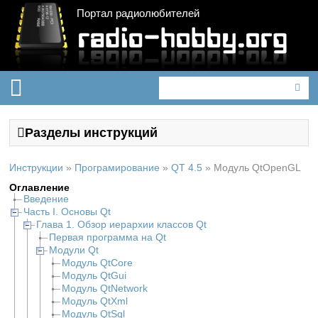
Портал радиолюбителей
Разделы инструкций
Инструкции
»
Програмирование
»
QT 4.5
»
Модуль QtOpenGL
Оглавление
Введение
Часть I. Основы Qt
Глава 1. Обзор иерархии классов Qt
Первая программа на Qt
Модули Qt
Модуль QtCore
Модуль QtGui
Модуль QtNetwork
Модуль QtXml
Модуль QtSql