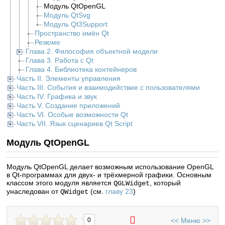
Модуль QtOpenGL
Модуль QtSvg
Модуль Qt3Support
Пространство имён Qt
Резюме
Глава 2. Философия объектной модели
Глава 3. Работа с Qt
Глава 4. Библиотека контейнеров
Часть II. Элементы управления
Часть III. События и взаимодействие с пользователями
Часть IV. Графика и звук
Часть V. Создание приложений
Часть VI. Особые возможности Qt
Часть VII. Язык сценариев Qt Script
Модуль QtOpenGL
Модуль QtOpenGL делает возможным использование OpenGL
в Qt-программах для двух- и трёхмерной графики. Основным
классом этого модуля является
, который
QGLWidget
унаследован от
(см.
главу 23
)
QWidget
<<
Меню
>>
0