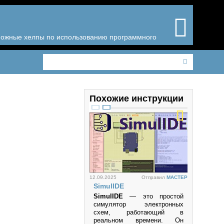
зможные хелпы по использованию программного
Похожие инструкции
12.09.2025
Отправил
MACTEP
SimulIDE
SimulIDE
— это простой
симулятор электронных
схем, работающий в
реальном времени. Он