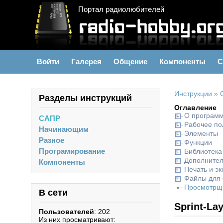
Портал радиолюбителей
Войти
Галерея
Общение
Компоненты
С
Инструкции
»
Разделы инструкций
Оглавление
О програм
САПР
Рабочее по
Начинающим
Элементы
Разное
Функции
Програмирование
Библиотека
Дополнител
Компоненты
Печать и эк
Файлы для 
Просмотрщ
В сети
Sprint-Lay
Пользователей
: 202
Из них просматривают: