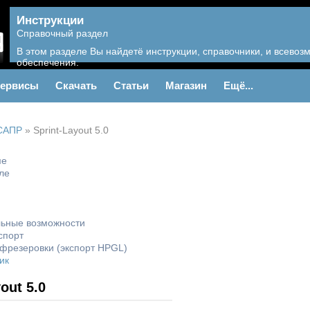
Инструкции
Справочный раздел
В этом разделе Вы найдетё инструкции, справочники, и всево
обеспечения.
ервисы
Скачать
Статьи
Магазин
Ещё...
САПР
»
Sprint-Layout 5.0
ме
ле
ьные возможности
спорт
фрезеровки (экспорт HPGL)
ик
out 5.0