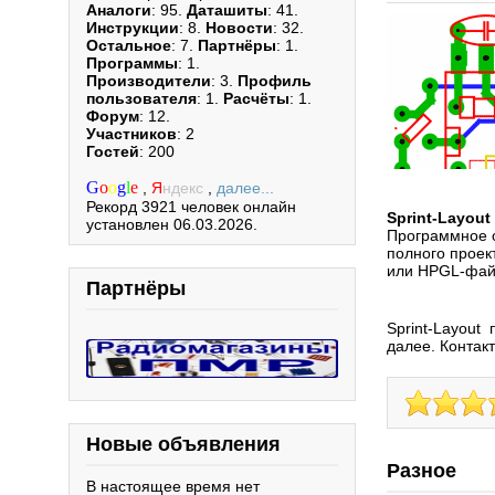
Аналоги
: 95.
Даташиты
: 41.
Инструкции
: 8.
Новости
: 32.
Остальное
: 7.
Партнёры
: 1.
Программы
: 1.
Производители
: 3.
Профиль
пользователя
: 1.
Расчёты
: 1.
Форум
: 12.
Участников
: 2
Гостей
: 200
G
o
o
g
l
e
,
Я
ндекс
,
далее...
Рекорд 3921 человек онлайн
Sprint-Layout 
установлен 06.03.2026.
Программное о
полного проек
или HPGL-файл
Партнёры
Sprint-Layout 
далее. Контак
Новые объявления
Разное
В настоящее время нет