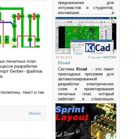
предназначен для
энтузиастов и студентов,
изучающих и
экспериментирующих с
аналоговыми и цифровыми
электронными схемами, а
также с
микроконтроллерами.
Программа поддерживает
микроконтроллеры и
микропроцессоры семейств
26.05.2013
Отправил
MACTEP
PIC
,
AVR
,
Arduino
и другие.
ых печатных плат.
Kicad
оцессе разработки
Просмотров: 27604
Система
Kicad
- это пакет
порт Gerber- файлов
прикладных программ для
а.
автоматизированной
разработки электрических
схем и проектирования
полигоны, текст и так
печатных плат, который
работает в следующих
операционных системах:
• LINUX
Меню
• Windows XP
• Mac OS