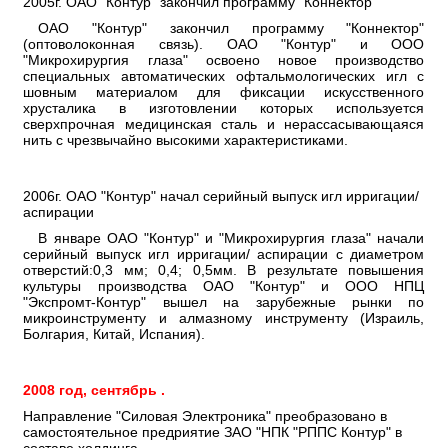
2005г. ОАО "Контур" закончил программу "Коннектор"
ОАО "Контур" закончил программу "Коннектор"
(оптоволоконная связь). ОАО "Контур" и ООО
"Микрохирургия глаза" освоено новое производство
специальных автоматических офтальмологических игл с
шовным материалом для фиксации искусственного
хрусталика в изготовлении которых используется
сверхпрочная медицинская сталь и нерассасывающаяся
нить с чрезвычайно высокими характеристиками.
2006г. ОАО "Контур" начал серийный выпуск игл ирригации/
аспирации
В январе ОАО "Контур" и "Микрохирургия глаза" начали
серийный выпуск игл ирригации/ аспирации с диаметром
отверстий:0,3 мм; 0,4; 0,5мм. В результате повышения
культуры производства ОАО "Контур" и ООО НПЦ
"Экспромт-Контур" вышел на зарубежные рынки по
микроинструменту и алмазному инструменту (Израиль,
Болгария, Китай, Испания).
2008 год, сентябрь .
Направление "Силовая Электроника" преобразовано в
самостоятельное предриятие ЗАО "НПК "РППС Контур" в