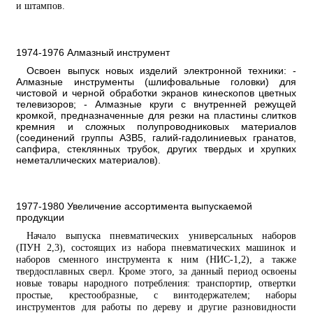
и штампов.
1974-1976 Алмазный инструмент
Освоен выпуск новых изделий электронной техники: -
Алмазные инструменты (шлифовальные головки) для
чистовой и черной обработки экранов кинескопов цветных
телевизоров; - Алмазные круги с внутренней режущей
кромкой, предназначенные для резки на пластины слитков
кремния и сложных полупроводниковых материалов
(соединений группы А3В5, галий-гадолиниевых гранатов,
сапфира, стеклянных трубок, других твердых и хрупких
неметаллических материалов).
1977-1980 Увеличение ассортимента выпускаемой
продукции
Начало выпуска пневматических универсальных наборов
(ПУН 2,3), состоящих из набора пневматических машинок и
наборов сменного инструмента к ним (НИС-1,2), а также
твердосплавных сверл. Кроме этого, за данный период освоены
новые товары народного потребления: транспортир, отвертки
простые, крестообразные, с винтодержателем; наборы
инструментов для работы по дереву и другие разновидности