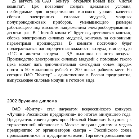
25 августа на ОАО "Контур" открылся новый цех "Чистая
комната". Цех позволяет создать идеальные условия,
необходимые для осуществления высокого уровня качества
сборки электронных силовых модулей, мощных
полупроводниковых приборов, уменьшающего размеры
работающего под высоким напряжением электрооборудования в
десятки раз. В "Чистой комнате" будет осуществляться монтаж,
сборка электронных силовых модулей, контроль за основными
параметрами производства. В комнате постоянно будет
поддерживаться однопроцентная влажность воздуха, температура
+1°С и чистота воздуха – 3,5 пылинки на литр воздуха.
Производство электронных силовых модулей с помощью такого
цеха может дать дополнительный ежегодный объем продаж
почти в 50 миллионов рублей и 200 новых рабочих мест. На
сегодня ОАО "Контур" - единственное в России предприятие,
выпускающее силовые модули в готовом виде.
2002 Вручение диплома
ОАО «Контур» стал лауреатом всероссийского конкурса
«Лучшие Российские предприятия» по итогам минувшего года.
Председатель совета директоров Николай Иванович Бакуновец в
торжественной обстановке в Москве получил диплом и медаль
предприятию от организаторов смотра – Российского союза
промышленников и предпринимателей, Торгово-промышленной