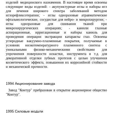
изделий медицинского назначения. В настоящее время освоены
следующие виды изделий: - акупунктурные иглы и наборы игл
для лечения широкого спектра заболеваний методом
иглорефлексотерапии; - иглы одноразовые атравматические
офтальмологические, сосудистые для нейро- и микрохирургии; -
иглы одноразовые для сшивания тканей при
микрохирургических операциях; - канюли глазные
аспирационные, ирригационные и наборы канюль для
проведения операции экстракции катаракты глаз. Освоены
углеродные вакуумно-плазменные покрытия, получаемые в
условиях низкотемпературного плазменного синтеза с
уникальными физико-механическими свойствами для
упрочнения поверхности оснастки, инструмента и т.д. для
декоративной отделки зубных протезов с целью улучшения
косметического эффекта, повышения их коррозийной стойкости
и механической прочности.
1994 Акционирование завода
Завод "Контур" пребразован в открытое акционерное общество
"Контур".
1995 Силовые модули