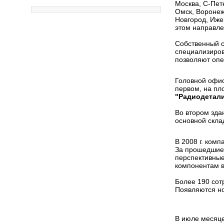
Москва, С-Пет
Омск, Воронеж
Новгород, Иже
этом направл
Собственный с
специализиров
позволяют опе
Головной офис
первом, на пл
"Радиодетал
Во втором зда
основной скла
В 2008 г. ком
За прошедшие 
перспективные
компонентам в
Более 190 сот
Появляются но
В июле месяце