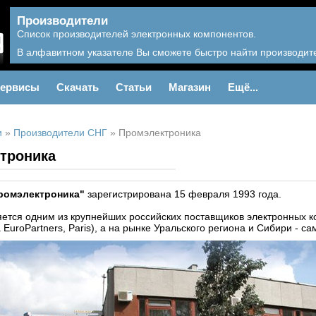
Производители
Список производителей электронных компонентов.
В алфавитном указателе Вы сможете быстро найти производите
ервисы
Скачать
Статьи
Магазин
Ещё...
и
»
Производители СНГ
»
Промэлектроника
троника
ромэлектроника"
зарегистрирована 15 февраля 1993 года.
ется одним из крупнейших российских поставщиков электронных к
EuroPartners, Paris), а на рынке Уральского региона и Сибири - с