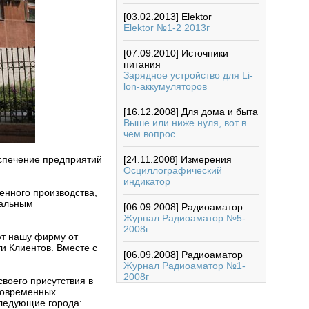
[03.02.2013]
Elektor
Elektor №1-2 2013г
[07.09.2010]
Источники
питания
Зарядное устройство для Li-
lon-аккумуляторов
[16.12.2008]
Для дома и быта
Выше или ниже нуля, вот в
чем вопрос
спечение предприятий
[24.11.2008]
Измерения
Осциллографический
индикатор
енного производства,
альным
[06.09.2008]
Радиоаматор
Журнал Радиоаматор №5-
2008г
ют нашу фирму от
и Клиентов. Вместе с
[06.09.2008]
Радиоаматор
Журнал Радиоаматор №1-
2008г
воего присутствия в
лговременных
ледующие города: