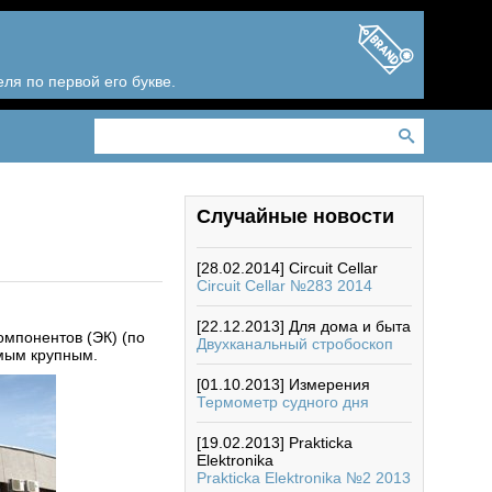
ля по первой его букве.
Случайные новости
[28.02.2014]
Circuit Cellar
Circuit Cellar №283 2014
[22.12.2013]
Для дома и быта
омпонентов (ЭК) (по
Двухканальный стробоскоп
амым крупным.
[01.10.2013]
Измерения
Термометр судного дня
[19.02.2013]
Prakticka
Elektronika
Prakticka Elektronika №2 2013