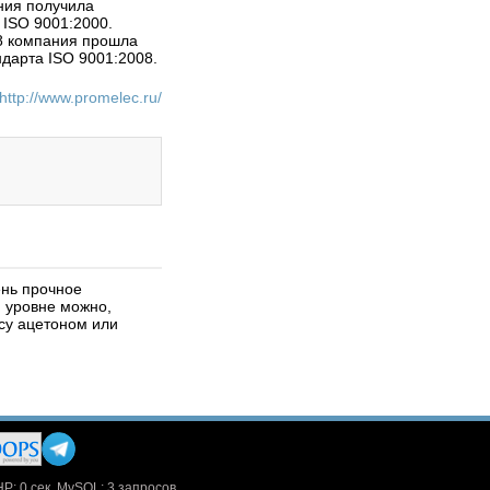
ния получила
ISO 9001:2000.
08 компания прошла
дарта ISO 9001:2008.
http://www.promelec.ru/
ень прочное
 уровне можно,
су ацетоном или
HP: 0 сек. MySQL: 3 запросов.