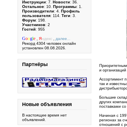
Инструкции
: 7.
Новости
: 36.
Остальное
: 10.
Программы
: 1.
Производители
: 4.
Профиль
пользователя
: 114.
Теги
: 3.
Форум
: 198.
Участников
: 2
Гостей
: 955
G
o
o
g
l
e
,
Я
ндекс
,
далее...
Рекорд 4304 человек онлайн
установлен 08.08.2026.
Партнёры
Приоритетным
и организаций
Ассортимент п
так и известн
дистрибьюторо
Большие склад
других компан
Новые объявления
поставками со
В настоящее время нет
Начиная с 199
объявлений.
регионах за с
отношений с р