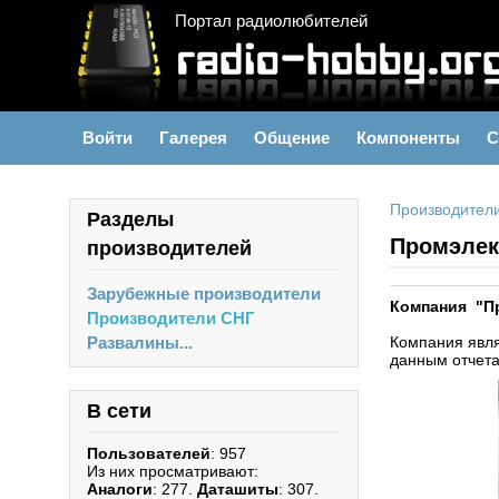
Портал радиолюбителей
Войти
Галерея
Общение
Компоненты
С
Производител
Разделы
Промэлек
производителей
Зарубежные производители
Компания "П
Производители СНГ
Развалины...
Компания явля
данным отчета 
В сети
Пользователей
: 957
Из них просматривают:
Аналоги
: 277.
Даташиты
: 307.