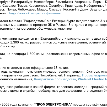
ербург, Екатеринбург, Новосибирск, Челябинск, Астрахань, Пермь, 
, Саратов, Томск, Красноярск, Оренбург, Краснодар, Набережные
вск, Пенза, Чебоксары, Миасс, Самара, Ростов-На Дону. Ведется д
ении.
Подробнее об открытии филиала.
алон-магазин "Радиодетали" в г. Екатеринбурге входит в число 3-х
анных магазинов по продаже ЭК в России. 8 отделов и единая спр
ративно и качественно обслуживать клиентов.
 компании находится в г. Екатеринбурге и располагается в двух со
ощади 1.300 кв. м., разместились офисные помещения, розничный
и"
и склад.
нии, на площади 1.500 кв. м., расположены современный офис опт
д.
пания отметила свое официальное 15-летие.
годы компания неуклонно улучшает условия ведения бизнеса, отк
 направления для своих Потребителей. Например,
Промэлектрони
оенного назначения,
Контрактное производство
,
Wieland Electric 
рудников работают в нашей фирме, коллектив молодой - средний во
вые отделы и службы, необходимые для эффективного ведения би
 2005 года компания "
ПРОМЭЛЕКТРОНИКА
" прошла сертификаци