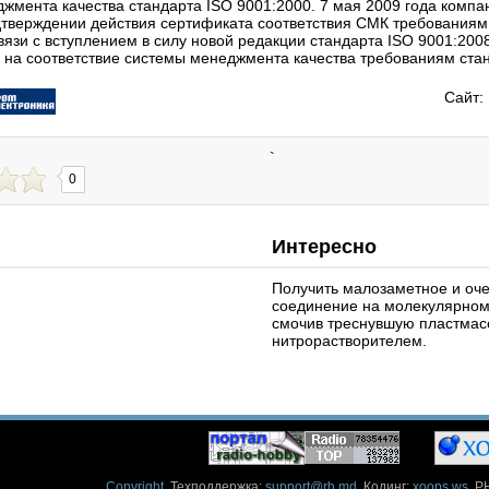
жмента качества стандарта ISO 9001:2000. 7 мая 2009 года компа
тверждении действия сертификата соответствия СМК требованиям 
связи с вступлением в силу новой редакции стандарта ISO 9001:20
на соответствие системы менеджмента качества требованиям стан
Сайт:
`
0
Интересно
Получить малозаметное и оч
соединение на молекулярном
смочив треснувшую пластмас
нитрорастворителем.
Copyright
. Техподдержка:
support@rh.md
. Кодинг:
xoops.ws
. P