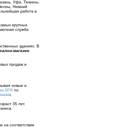
Казань, Уфа, Тюмень,
 Челны, Нижний
альнейшая работа в
 самых крупных
авочная служба
бственных зданиях. В
салон-магазин
овых продаж и
рывая новые и
ка-ВПК
по
Russia
.
зраст 35 лет.
знеса.
ю на соответствие