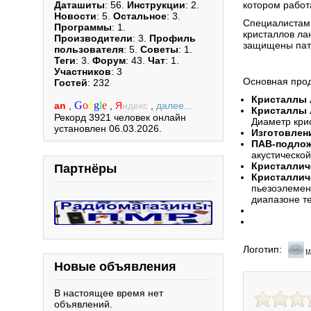
Даташиты
: 56.
Инструкции
: 2.
котором работ
Новости
: 5.
Остальное
: 3.
Специалистами
Программы
: 1.
кристаллов ла
Производители
: 3.
Профиль
защищены пате
пользователя
: 5.
Советы
: 1.
Теги
: 3.
Форум
: 43.
Чат
: 1.
Участников
: 3
Основная прод
Гостей
: 232
Кристаллы 
G
o
o
g
l
e
an
,
,
Я
ндекс
,
далее...
Кристаллы л
Рекорд 3921 человек онлайн
Диаметр крис
установлен 06.03.2026.
Изготовлени
ПАВ-подлож
акустическо
Кристаллич
Партнёры
Кристаллич
пьезоэлемен
диапазоне те
Логотип:
Новые объявления
В настоящее время нет
объявлений.