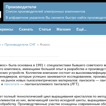
Производители
Список производителей электронных компонентов.
В алфавитном указателе Вы сможете быстро найти производите
ервисы
Скачать
Статьи
Магазин
Ещё...
и
»
Производители СНГ
»
Фомос
ос» была основана в 1991 г. специалистами бывшего советского в
го комплекса, имеющими большой опыт в разработке и производст
еских устройств. Коллектив компании состоит из высококвалифици
енеджеров, которые успешно занимаются исследованием, произво
на рынок новых пьезоэлектрических материалов: лангасита — лан
) и
лангатата
— лантангаллиевого танталата (ЛГТ).
т полный технологический цикл выращивания кристаллов по метод
элементов из них, включающий синтез исходной шихты, выращиван
обработку. Производственные участки оснащены современным об