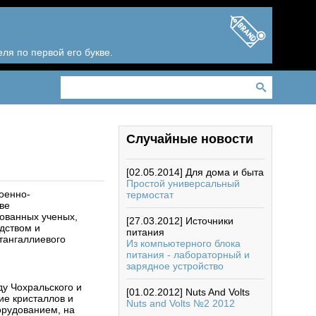
ля по первой его букве.
Случайные новости
[02.05.2014]
Для дома и быта
Простой универсальный
оенно-
термостат
ве
рованных ученых,
[27.03.2012]
Источники
дством и
питания
тангаллиевого
Из компьютерного блока
питания - лабораторный и
зарядное устройство
у Чохральского и
[01.02.2012]
Nuts And Volts
ие кристаллов и
Nuts and Volts №2 2012
орудованием, на