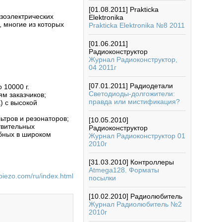
[01.08.2011]
Prakticka
зоэлектрических
Elektronika
, многие из которых
Prakticka Elektronika №8 2011
[01.06.2011]
Радиоконструктор
Журнал Радиоконструктор,
04 2011г
[07.01.2011]
Радиодетали
 10000 г.
Светодиоды-долгожители:
м заказчиков;
правда или мистификация?
) с высокой
ьтров и резонаторов;
[10.05.2010]
твительных
Радиоконструктор
обных в широком
Журнал Радиоконструктор 01
2010г
[31.03.2010]
Контроллеры
Atmega128. Форматы
piezo.com/ru/index.html
посылки
[10.02.2010]
Радиолюбитель
Журнал Радиолюбитель №2
2010г