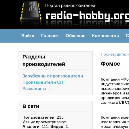
Портал радиолюбителей
Войти
Галерея
Общение
Компоненты
С
Производител
Разделы
Фомос
производителей
Зарубежные производители
Компания «Фом
Производители СНГ
индустриально
Развалины...
пьезоэлектрич
инженеров и м
продвижением 
силиката (ЛГС
В сети
Пользователей
: 235
Компания имее
Из них просматривают:
изготовления 
Аналоги
: 111.
Видео
: 1.
механическую 