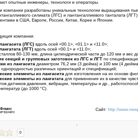
ают опытные инженеры, технологи и операторы.
 компании разработаны уникальные технологии выращивания пье
нтангаллиевого силиката (ЛГС) и лантангаллиевого танталата (ЛГТ)
нтами в США, Европе, России, Китае, Корее и Японии.
укция компании:
лангасита (ЛГС)
вдоль осей <00.1>, <01.1> и <11.0>;
ангатата (ЛГТ)
вдоль осей <00.1> и <11.0>;
таллов 80-130 мм, длина цилиндрической части до 120 мм и вес до
е секций и групповых заготовок из ЛГС и ЛГТ
по спецификация
ки из лангасита
диаметром 76,2 мм (3 дюйма) и 100 мм (4 дюйма
й однородностью различных ориентаций и спецификаций;
еские элементы из лангасита
для изготовления на их основе фил
еские элементы из лангатата
для применения их в качестве чувс
тов датчиков давления, вибрации, температуры и др., работоспос
мператур (до 1000 °C).
Сайт:
http://www.new
`
0