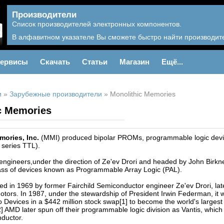
Производители
Список производителей электронных компонентов.
В алфавитном указателе Вы сможете быстро найти производите
ервисы
Скачать
Статьи
Магазин
Ещё...
и
»
Зарубежные производители
»
Monolithic Memories
c Memories
mories, Inc.
(MMI) produced bipolar PROMs, programmable logic device
 series TTL).
ngineers,under the direction of Ze'ev Drori and headed by John Birkn
lass of devices known as Programmable Array Logic (PAL).
 in 1969 by former Fairchild Semiconductor engineer Ze'ev Drori, lat
tors. In 1987, under the stewardship of President Irwin Federman, it
Devices in a $442 million stock swap[1] to become the world's largest i
] AMD later spun off their programmable logic division as Vantis, whic
nductor.