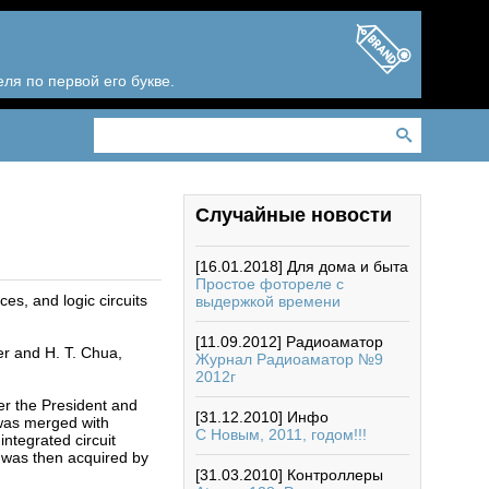
ля по первой его букве.
Случайные новости
[16.01.2018]
Для дома и быта
Простое фотореле с
s, and logic circuits
выдержкой времени
[11.09.2012]
Радиоаматор
er and H. T. Chua,
Журнал Радиоаматор №9
2012г
er the President and
[31.12.2010]
Инфо
 was merged with
С Новым, 2011, годом!!!
ntegrated circuit
h was then acquired by
[31.03.2010]
Контроллеры