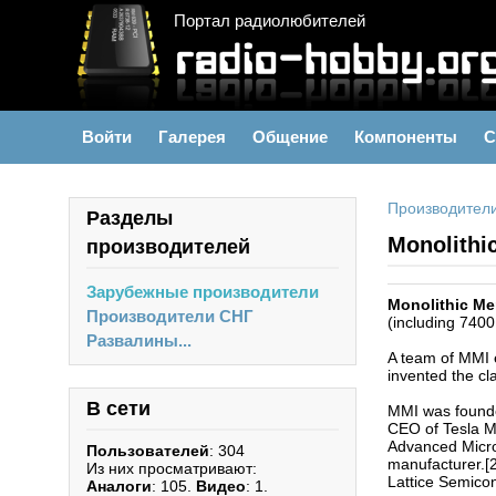
Портал радиолюбителей
Войти
Галерея
Общение
Компоненты
С
Производител
Разделы
Monolithi
производителей
Зарубежные производители
Monolithic Me
Производители СНГ
(including 7400
Развалины...
A team of MMI e
invented the c
В сети
MMI was founded
CEO of Tesla Mo
Advanced Micro 
Пользователей
: 304
manufacturer.[2
Из них просматривают:
Lattice Semico
Аналоги
: 105.
Видео
: 1.