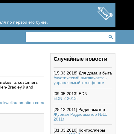
ля по первой его букве.
Случайные новости
[15.03.2018]
Для дома и быта
Акустический выключатель,
 makes its customers
управляемый телефоном
Allen-Bradley® and
[09.05.2013]
EDN
EDN 2 2013г
rockwellautomation.com/
[28.12.2011]
Радиоаматор
Журнал Радиоаматор №11
2011г
[31.03.2010]
Контроллеры