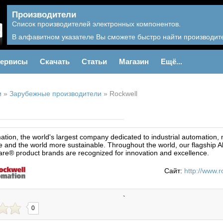
Производители
Список производителей электронных компонентов.
В алфавитном указателе Вы сможете быстро найти производите
ервисы
Скачать
Статьи
Магазин
Ещё...
и
»
Зарубежные производители
»
Rockwell
tion, the world's largest company dedicated to industrial automation,
 and the world more sustainable. Throughout the world, our flagship 
are® product brands are recognized for innovation and excellence.
Сайт:
http://www.
`
0