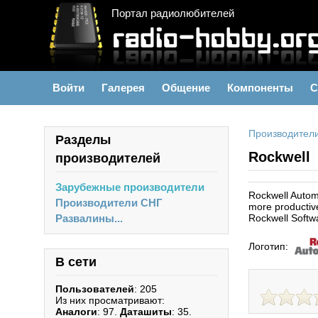
Портал радиолюбителей
Войти
Галерея
Общение
Компоненты
С
Производител
Разделы
Rockwell
производителей
Зарубежные производители
Rockwell Automa
Производители СНГ
more productive
Развалины...
Rockwell Softw
Логотип:
В сети
Пользователей
: 205
Из них просматривают:
Аналоги
: 97.
Даташиты
: 35.