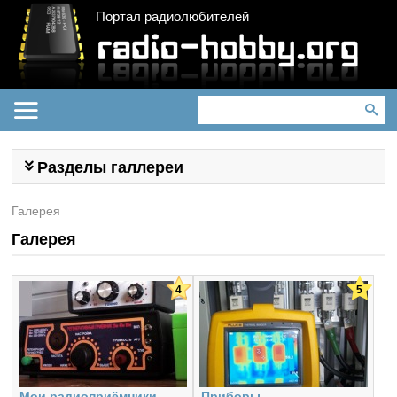
Портал радиолюбителей
Разделы галлереи
Галерея
Галерея
4
5
Мои радиоприёмники
Приборы