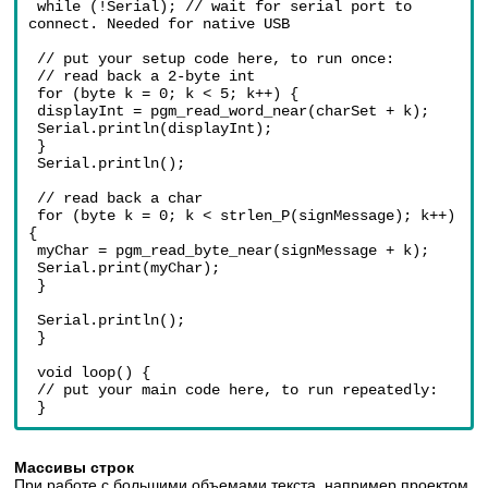
 while (!Serial); // wait for serial port to 
connect. Needed for native USB
 // put your setup code here, to run once:
 // read back a 2-byte int
 for (byte k = 0; k < 5; k++) {
 displayInt = pgm_read_word_near(charSet + k);
 Serial.println(displayInt);
 }
 Serial.println();
 // read back a char
 for (byte k = 0; k < strlen_P(signMessage); k++) 
{
 myChar = pgm_read_byte_near(signMessage + k);
 Serial.print(myChar);
 }
 Serial.println();
 }
 void loop() {
 // put your main code here, to run repeatedly:
 }
Массивы строк
При работе с большими объемами текста, например проектом