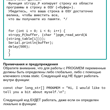
 Функция strcpy_P копирует строку из области 
программы в строку в ОЗУ («буфер»).
 Убедитесь, что ваша строка в ОЗУ достаточно 
велика, чтобы вместить все, 
 что вы получаете из памяти. */
 for (int i = 0; i < 6; i++) {
 strcpy_P(buffer, (char *)pgm_read_word(&
(string_table[i])));
 Serial.println(buffer);
 delay(500);
 }
 }
Примечания и предупреждения
Обратите внимание, что для работы с PROGMEM переменные
должны быть определены либо глобально, либо с помощью
ключевого слова static. Следующий код НЕ будет работать
внутри функции:
const char long_str[] PROGMEM = "Hi, I would like to
tell you a bit about myself.\n";
Следующий код БУДЕТ работать, даже если он определен
локально в функции: