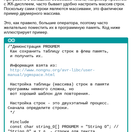
с ЖК-дисплеем, часто бывает удобно настроить массив строк.
Поскольку сами строки являются массивами, это фактически
пример двумерного массива.
Это, как правило, большие оператора, поэтому часто
желательно поместить их в программную память. Код ниже
иллюстрирует пример.
/*Демонстрация PROGMEM
 Как сохранить таблицу строк в флеш память,
 и получить их.
 Информация взята из:
http://www.nongnu.org/avr-libc/user-
manual/pgmspace.html
 Настройка таблицы (массива) строк в памяти 
программы немного сложна, но
 вот хороший шаблон для повторения.
 Настройка строк - это двухэтапный процесс. 
Сначала определите строки.
 */
 #include 
 const char string_0[] PROGMEM = "String 0"; // 
"String 0" и т.д. - строки для текста.