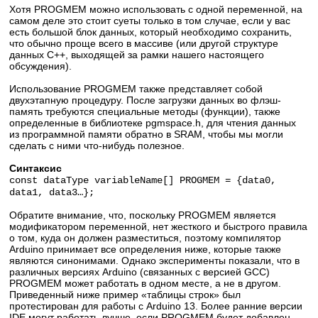
Хотя PROGMEM можно использовать с одной переменной, на
самом деле это стоит суеты только в том случае, если у вас
есть большой блок данных, который необходимо сохранить,
что обычно проще всего в массиве (или другой структуре
данных C++, выходящей за рамки нашего настоящего
обсуждения).
Использование PROGMEM также представляет собой
двухэтапную процедуру. После загрузки данных во флэш-
память требуются специальные методы (функции), также
определенные в библиотеке pgmspace.h, для чтения данных
из программной памяти обратно в SRAM, чтобы мы могли
сделать с ними что-нибудь полезное.
Синтаксис
const dataType variableName[] PROGMEM = {data0,
data1, data3…​};
Обратите внимание, что, поскольку PROGMEM является
модификатором переменной, нет жесткого и быстрого правила
о том, куда он должен разместиться, поэтому компилятор
Arduino принимает все определения ниже, которые также
являются синонимами. Однако эксперименты показали, что в
различных версиях Arduino (связанных с версией GCC)
PROGMEM может работать в одном месте, а не в другом.
Приведенный ниже пример «таблицы строк» ​​был
протестирован для работы с Arduino 13. Более ранние версии
IDE могут работать лучше, если PROGMEM будет добавлен