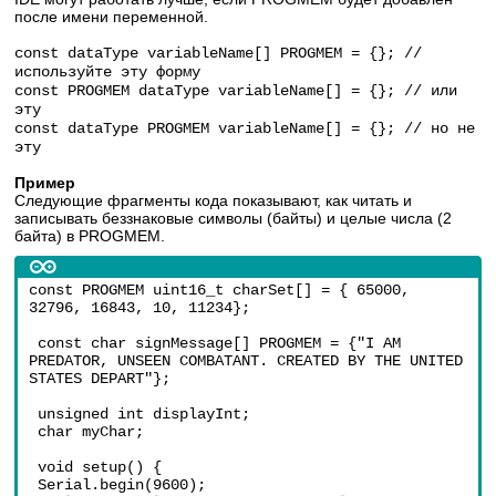
после имени переменной.
const dataType variableName[] PROGMEM = {}; //
используйте эту форму
const PROGMEM dataType variableName[] = {}; // или
эту
const dataType PROGMEM variableName[] = {}; // но не
эту
Пример
Следующие фрагменты кода показывают, как читать и
записывать беззнаковые символы (байты) и целые числа (2
байта) в PROGMEM.
const PROGMEM uint16_t charSet[] = { 65000, 
32796, 16843, 10, 11234};
 const char signMessage[] PROGMEM = {"I AM 
PREDATOR, UNSEEN COMBATANT. CREATED BY THE UNITED 
STATES DEPART"};
 unsigned int displayInt;
 char myChar;
 void setup() {
 Serial.begin(9600);