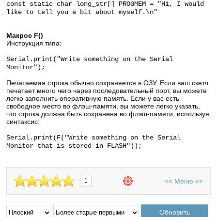
const static char long_str[] PROGMEM = "Hi, I would
like to tell you a bit about myself.\n"
Макрос F()
Инструкция типа:
Serial.print("Write something on the Serial
Monitor");
Печатаемая строка обычно сохраняется в ОЗУ. Если ваш скетч
печатает много чего чарез последовательный порт, вы можете
легко заполнить оперативную память. Если у вас есть
свободное место во флэш-памяти, вы можете легко указать,
что строка должна быть сохранена во флэш-памяти, используя
синтаксис:
Serial.print(F("Write something on the Serial
Monitor that is stored in FLASH"));
<<
Меню
>>
1