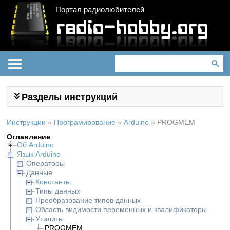
Портал радиолюбителей
Разделы инструкций
Инструкции
»
Програмирование
»
Arduino
»
PROGMEM
Оглавление
Об Arduino
Язык Arduino
Операторы
Данные
Константы
Типы данных
Преобразование типов данных
Область видимости переменных и квалификаторы
Утилиты
PROGMEM