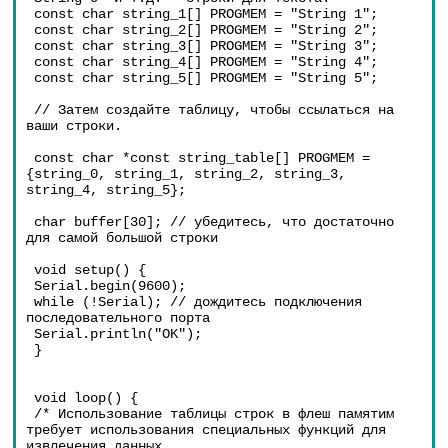
 const char string_1[] PROGMEM = "String 1";
 const char string_2[] PROGMEM = "String 2";
 const char string_3[] PROGMEM = "String 3";
 const char string_4[] PROGMEM = "String 4";
 const char string_5[] PROGMEM = "String 5";
 // Затем создайте таблицу, чтобы ссылаться на 
ваши строки.
 const char *const string_table[] PROGMEM = 
{string_0, string_1, string_2, string_3, 
string_4, string_5};
 char buffer[30]; // убедитесь, что достаточно 
для самой большой строки
 void setup() {
 Serial.begin(9600);
 while (!Serial); // дождитесь подключения 
последовательного порта
 Serial.println("OK");
 }
 void loop() {
 /* Использование таблицы строк в флеш памятим 
требует использования специальных функций для 
извлечения данных.