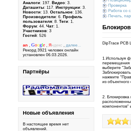
Позициони
Аналоги
: 197.
Видео
: 3.
Проверка
Даташиты
: 117.
Инструкции
: 3.
Работа со 
Новости
: 13.
Остальное
: 136.
Печать, па
Производители
: 6.
Профиль
пользователя
: 8.
Теги
: 1.
Форум
: 44.
Чат
: 1.
Блокиров
Участников
: 3
Гостей
: 526
DipTrace PCB 
G
o
o
g
l
e
an
,
,
Я
ндекс
,
далее...
Рекорд 3921 человек онлайн
установлен 06.03.2026.
1.Используя ф
перемещения р
выберите "Заб
Партнёры
Заблокировать
нажмите "Прав
из объектного
2. Блокировка
расположенные
компонентов" 
Новые объявления
В настоящее время нет
объявлений.