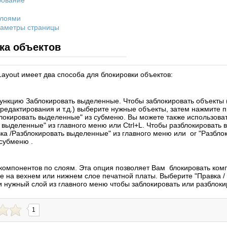
рование
слоями
раметры страницы
ка объектов
Layout имеет два способа для блокировки объектов:
ункцию Заблокировать выделенные. Чтобы заблокировать объекты
едактирования и т.д.) выберите нужные объекты, затем нажмите 
локировать выделенные" из субменю. Вы можете также использоват
 выделенные" из главного меню или Ctrl+L. Чтобы разблокировать
ка /Разблокировать выделенные" из главного меню или or "Разбло
 субменю .
 компонентов по слоям. Эта опция позволяет Вам блокировать ком
 на вехнем или нижнем слое печатной платы. Выберите "Правка /
и нужный слой из главного меню чтобы заблокировать или разблок
1