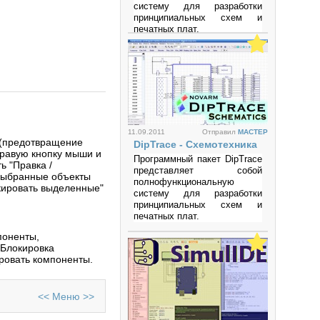
систему для разработки
принципиальных схем и
печатных плат.
Просмотров: 177254
11.09.2011
Отправил
MACTEP
 (предотвращение
DipTrace - Схемотехника
правую кнопку мыши и
Программный пакет DipTrace
ь "Правка /
представляет собой
 выбранные объекты
полнофункциональную
кировать выделенные"
систему для разработки
принципиальных схем и
печатных плат.
Просмотров: 337334
поненты,
 Блокировка
ировать компоненты.
<<
Меню
>>