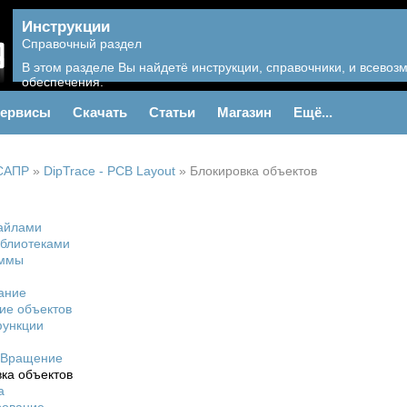
Инструкции
Справочный раздел
В этом разделе Вы найдетё инструкции, справочники, и всево
обеспечения.
ервисы
Скачать
Статьи
Магазин
Ещё...
САПР
»
DipTrace - PCB Layout
»
Блокировка объектов
айлами
иблиотеками
аммы
ание
ие объектов
ункции
/Вращение
ка объектов
а