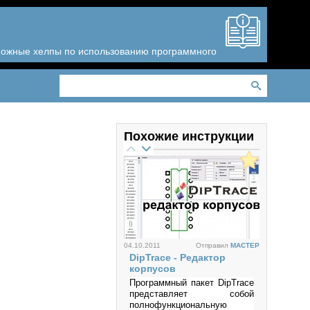
зможные хелпы по использованию программного
Похожие инструкции
04.10.2011
Отправил
MACTEP
DipTrace - Редактор
корпусов
Программный пакет DipTrace
представляет собой
полнофункциональную