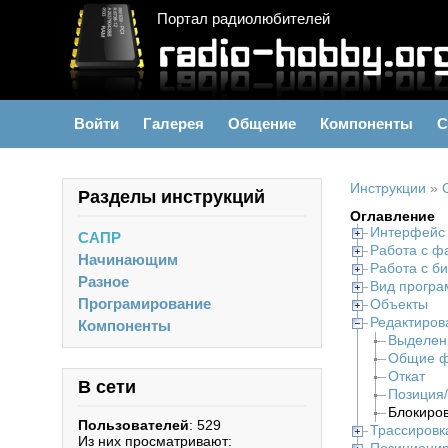
Портал радиолюбителей
Войти
Галерея
Общение
Компоненты
С
Инструкции
»
Разделы инструкций
Оглавление
Интерфейс
САПР
Работа с ф
Начинающим
Работа с б
Разное
Вид прогр
Програмирование
Объекты
Редактиров
Компоненты
Выделен
Общие ф
Откат
В сети
Позиция
Блокиров
Пользователей
: 529
Трассировк
Из них просматривают: