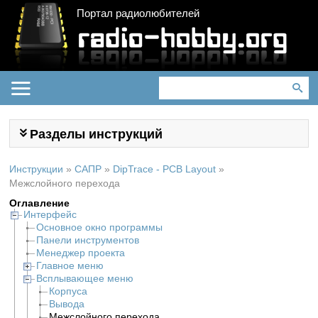
Портал радиолюбителей
Разделы инструкций
Инструкции
»
САПР
»
DipTrace - PCB Layout
»
Межслойного перехода
Оглавление
Интерфейс
Основное окно программы
Панели инструментов
Менеджер проекта
Главное меню
Всплывающее меню
Корпуса
Вывода
Межслойного перехода