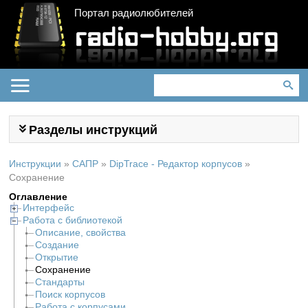
Портал радиолюбителей
Разделы инструкций
Инструкции
»
САПР
»
DipTrace - Редактор корпусов
»
Сохранение
Оглавление
Интерфейс
Работа с библиотекой
Описание, свойства
Создание
Открытие
Сохранение
Стандарты
Поиск корпусов
Работа с корпусами