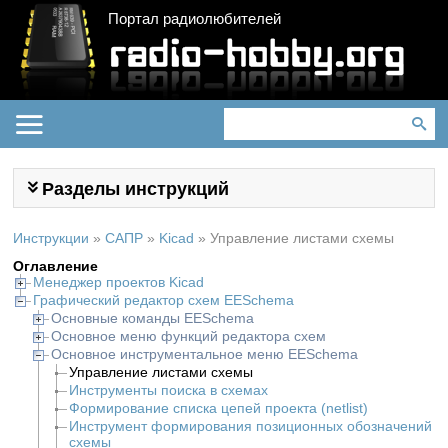
Портал радиолюбителей
Разделы инструкций
Инструкции
»
САПР
»
Kicad
»
Управление листами схемы
Оглавление
Менеджер проектов Kicad
Графический редактор схем EESchema
Основные команды EESchema
Основное меню функций редактора схем
Основное инструментальное меню EESchema
Управление листами схемы
Инструменты поиска в схемах
Формирование списка цепей проекта (netlist)
Инструмент формирования позиционных обозначений
схемы