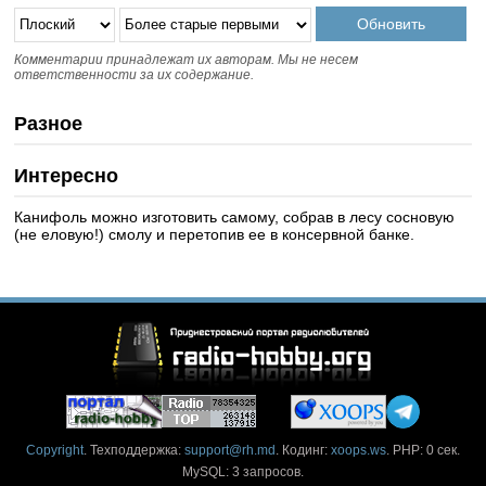
Комментарии принадлежат их авторам. Мы не несем
ответственности за их содержание.
Разное
Интересно
Канифоль можно изготовить самому, собрав в лесу сосновую
(не еловую!) смолу и перетопив ее в консервной банке.
Copyright
. Техподдержка:
support@rh.md
. Кодинг:
xoops.ws
. PHP: 0 сек.
MySQL: 3 запросов.