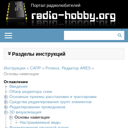
Портал радиолюбителей
Разделы инструкций
Инструкции
»
САПР
»
Proteus. Редактор ARES
»
Основы навигации
Оглавление
Введение
Обзор редактора схем
Основные приемы расстановки и трассировки
Средства редактирования групп элементов
Редактирование проводников
3D визуализация
Основы навигации
Настраиваемые виды
Формирование печатной копии