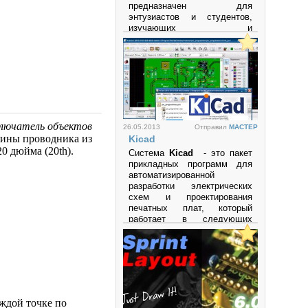
предназначен для
энтузиастов и студентов,
изучающих и
экспериментирующих с
аналоговыми и цифровыми
электронными схемами, а
также с
микроконтроллерами.
Программа поддерживает
микроконтроллеры и
микропроцессоры семейств
лючатель объектов
26.05.2013
Отправил
MACTEP
PIC
,
AVR
,
Arduino
и другие.
рины проводника из
Kicad
0 дюйма (20th).
Просмотров: 27344
Система
Kicad
- это пакет
прикладных программ для
автоматизированной
разработки электрических
схем и проектирования
печатных плат, который
работает в следующих
операционных системах:
• LINUX
• Windows XP
• Mac OS
ждой точке по