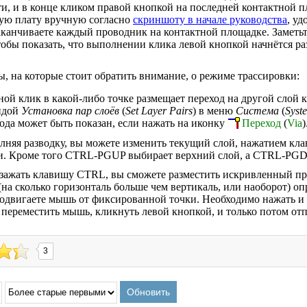
и, и в конце кликом правой кнопкой на последней контактной п
ную плату вручную согласно
скриншоту в начале руководства
, уд
аканчиваете каждый проводник на контактной площадке. Заметь
тобы показать, что выполнении клика левой кнопкой начнётся р
, на которые стоит обратить внимание, о режиме трассировки:
ой клик в какой-либо точке размещает переход на другой слой 
ндой
Установка пар слоёв
(
Set Layer Pairs
) в меню
Система
(
Syst
ода может быть показан, если нажать на иконку
Переход
(
Via
)
лняя разводку, вы можете изменить текущий слой, нажатием к
и. Кроме того CTRL-PGUP выбирает верхний слой, а CTRL-PGD
зажать клавишу CTRL, вы сможете разместить искривленный п
(на сколько горизонталь больше чем вертикаль, или наоборот) оп
одвигаете мышь от фиксированной точки. Необходимо нажать и
 переместить мышь, кликнуть левой кнопкой, и только потом от
3