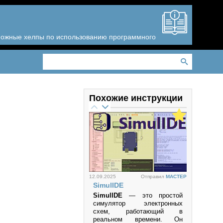
зможные хелпы по использованию программного
Похожие инструкции
12.09.2025
Отправил
MACTEP
SimulIDE
SimulIDE
— это простой
симулятор электронных
схем, работающий в
реальном времени. Он