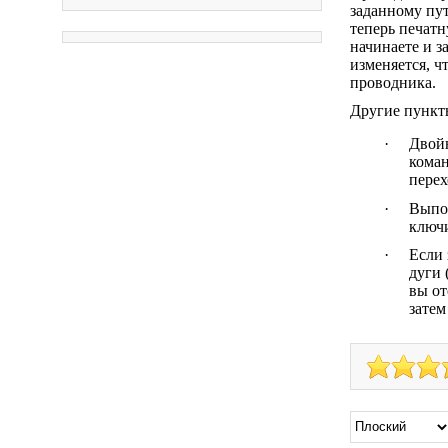
заданному пут
теперь печат
начинаете и з
изменяется, ч
проводника.
Другие пункты
·
Двойн
кома
перех
·
Выпо
ключ
·
Если 
дуги 
вы от
затем