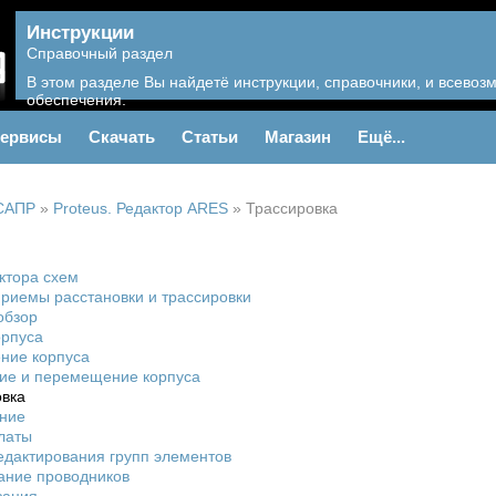
Инструкции
Справочный раздел
В этом разделе Вы найдетё инструкции, справочники, и всево
обеспечения.
ервисы
Скачать
Статьи
Магазин
Ещё...
САПР
»
Proteus. Редактор ARES
»
Трассировка
ктора схем
риемы расстановки и трассировки
обзор
орпуса
ние корпуса
ие и перемещение корпуса
овка
ние
латы
едактирования групп элементов
ание проводников