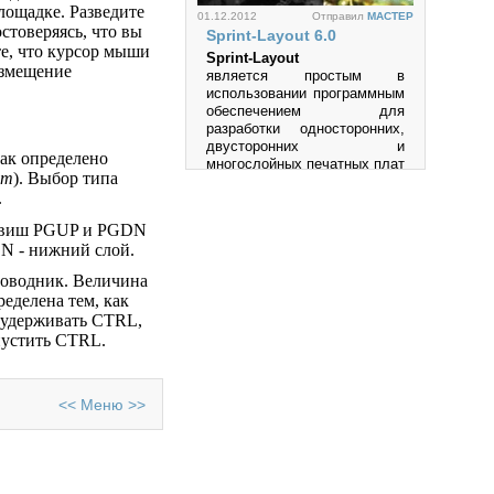
лощадке. Разведите
01.12.2012
Отправил
MACTEP
остоверяясь, что вы
Sprint-Layout 6.0
те, что курсор мыши
Sprint-Layout
азмещение
является простым в
использовании программным
обеспечением для
Просмотров: 45887
разработки односторонних,
двусторонних и
как определено
многослойных печатных плат
em
). Выбор типа
(PCB).
.
Просмотров: 1005419
лавиш PGUP и PGDN
N - нижний слой.
роводник. Величина
ределена тем, как
 удерживать CTRL,
27.05.2012
Отправил
MACTEP
пустить CTRL.
Multisim
Multisim-это единственный в
мире эмулятор схем,
который позволяет вам
<<
Меню
>>
создавать лучшие продукты
за минимальное время.
Просмотров: 534280