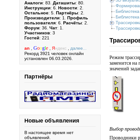
3D визуали
Аналоги
: 83.
Даташиты
: 80.
Формирован
Инструкции
: 6.
Новости
: 2.
Библиотека
Остальное
: 5.
Партнёры
: 2.
Библиотека
Производители
: 1.
Профиль
Трассировк
пользователя
: 6.
Расчёты
: 2.
Форум
: 36.
Чат
: 1.
Трассировк
Участников
: 3
Гостей
: 221
Трассиро
G
o
o
g
l
e
an
,
,
Я
ндекс
,
далее...
Рекорд 3921 человек онлайн
Режим трасси
установлен 06.03.2026.
заменится на п
значений зад
Партнёры
Новые объявления
Выбор провод
В настоящее время нет
объявлений.
Проводники р