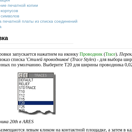
зация
ие печатной копии
 корпусов
 символов
а печатной платы из списка соединений
а
вка
ровки запускается нажатием на иконку
Проводник
(
Trace
).
Перек
оказ списка '
Стилей проводников
' (
Trace Styles
) - для выбора ши
анных по умолчанию. Выберите T20 для ширины проводника 0,02
ника 20th в ARES
азмещаются левым кликом на контактной площадке, а затем в ка