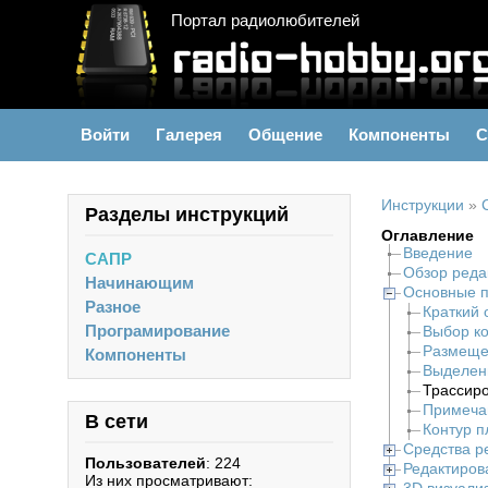
Портал радиолюбителей
Войти
Галерея
Общение
Компоненты
С
Инструкции
»
Разделы инструкций
Оглавление
Введение
САПР
Обзор реда
Начинающим
Основные п
Разное
Краткий 
Програмирование
Выбор к
Размеще
Компоненты
Выделен
Трассир
Примеча
В сети
Контур п
Средства р
Пользователей
: 224
Редактиров
Из них просматривают: