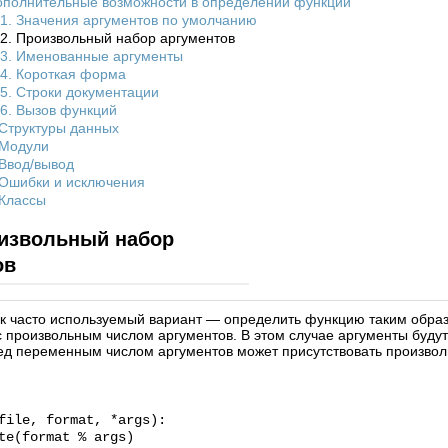
Дополнительные возможности в определении функций
.1. Значения аргументов по умолчанию
.2. Произвольный набор аргументов
.3. Именованные аргументы
.4. Короткая форма
.5. Строки документации
.6. Вызов функций
 Структуры данных
 Модули
 Ввод/вывод
 Ошибки и исключения
 Классы
оизвольный набор
ов
ак часто используемый вариант — определить функцию таким обра
с произвольным числом аргументов. В этом случае аргументы буду
ед переменным числом аргументов может присутствовать произво
file, format, *args):
(format % args)