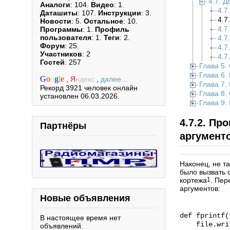
4.7. 
Аналоги
: 104.
Видео
: 1.
4.7
Даташиты
: 107.
Инструкции
: 3.
4.7
Новости
: 5.
Остальное
: 10.
4.7
Программы
: 1.
Профиль
пользователя
: 1.
Теги
: 2.
4.7
Форум
: 25.
4.7
Участников
: 2
4.7
Гостей
: 257
Глава 5.
Глава 6.
G
o
o
g
l
e
,
Я
ндекс
,
далее...
Глава 7.
Рекорд 3921 человек онлайн
Глава 8.
установлен 06.03.2026.
Глава 9.
4.7.2. Пр
Партнёры
аргумент
Наконец, не т
было вызвать 
кортежа
1
. Пер
аргументов:
Новые объявления
def fprintf(
В настоящее время нет
file.write
объявлений.