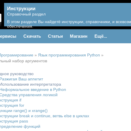
Инструкции
Справочный раздел
В этом разделе Вы найдетё инструкции, справочники, и всево
обеспечения.
ервисы
Скачать
Статьи
Магазин
Ещё...
Програмирование
»
Язык программирования Python
»
ольный набор аргументов
одное руководство
 Разжигая Ваш аппетит
 Использование интерпретатора
 Неформальное введение в Python
 Средства управления логикой
нструкция if
нструкция for
ункции range() и xrange()
нструкции break и continue, ветвь else в циклах
нструкция pass
Определение функций