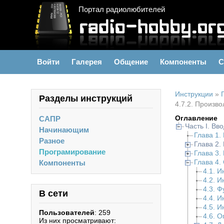
Портал радиолюбителей
Войти
Галерея
Общение
Компоненты
С
Инструкции
»
Разделы инструкций
4.7.2. Произв
Оглавление
САПР
Часть I. Вв
Начинающим
Глава 1.
Разное
Глава 2.
Програмирование
Глава 3.
Глава 4.
Компоненты
4.1. И
4.2. И
4.3. Ф
В сети
4.4. И
4.5. И
Пользователей
: 259
4.6. 
Из них просматривают: