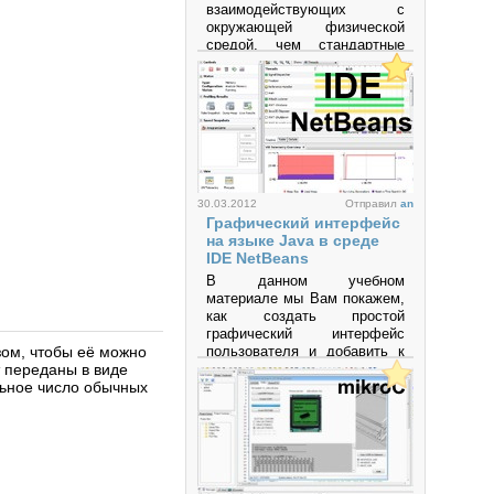
взаимодействующих с
окружающей физической
средой, чем стандартные
персональные компьютеры,
которые фактически не
выходят за рамки
виртуальности. Это
платформа,
предназначенная для
«physical computing» с
открытым программным
кодом, построенная на
30.03.2012
Отправил
an
простой печатной плате с
Графический интерфейс
современной средой для
на языке Java в среде
написания программного
IDE NetBeans
обеспечения.
В данном учебном
материале мы Вам покажем,
Просмотров: 596329
как создать простой
графический интерфейс
зом, чтобы её можно
пользователя и добавить к
т переданы в виде
нему несложной
льное число обычных
функциональности.
Просмотров: 64687