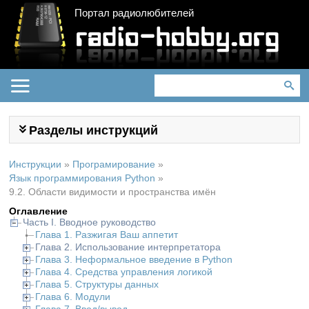
Портал радиолюбителей
Разделы инструкций
Инструкции
»
Програмирование
»
Язык программирования Python
»
9.2. Области видимости и пространства имён
Оглавление
Часть I. Вводное руководство
Глава 1. Разжигая Ваш аппетит
Глава 2. Использование интерпретатора
Глава 3. Неформальное введение в Python
Глава 4. Средства управления логикой
Глава 5. Структуры данных
Глава 6. Модули