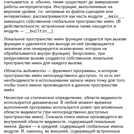
считывается, и, обычно, также существует до завершения
работы интерпретатора. Инструкции, выполняемые на
верхнем уровне, т.е. читаемые из файла-сценария или
интерактивно, рассматриваются как часть модуля
,
__main__
имеющего собственное глобальное пространство имён. (В
действительности, встроенные имена также находятся в
модуле —
).
__builtin__
Локальное пространство имён функции создается при вызове
функции и удаляется при выходе из неё (возвращается
значение или генерируется исключение, которое не
обрабатывается внутри функции). Безусловно, при
рекурсивном вызове создаётся собственное локальное
пространство имен для каждого вызова.
Область видимости
— фрагмент программы, в котором
пространство имён непосредственно доступно, то есть нет
необходимости в использовании записи через точку для того,
чтобы поиск имени производился в данном пространстве
имён.
Несмотря на статическое определение, области видимости
используются динамически. В любой момент времени
выполнения программы используется ровно три вложенных
области видимости (три непосредственно доступных
пространства имен). Сначала поиск имени производится во
внутренней области видимости, содержащей локальные
имена. Далее — в средней, содержащей глобальные имена
модуля. И, наконец, во внешней, содержащей встроенные