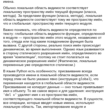
имена.
Обычно локальная область видимости соответствует
локальному пространству имён текущей функции (класса,
метода). За пределами функции (класса, метода), локальная
область видимости соответствует тому же пространству имён,
что и глобальная: пространству имён текущего модуля.
Важно понимать, что область видимости определяется по
тексту: глобальная область видимости функции, определенной
в модуле — пространство имён этого модуля, независимо от
того, откуда или под каким псевдонимом функция была
вызвана. С другой стороны, реально поиск имён происходит
динамически, во время выполнения. Однако язык развивается
в сторону статического разрешения имён, определяемого во
время "компиляции", поэтому не стоит полагаться на
динамическое разрешение имён! (Фактически, локальные
переменные уже определяются статически.)
В языке Python есть особенность: присваивание всегда
производится имени в локальной области видимости, если
перед этим не было указано явно (инструкция
), что
global
переменная находится в глобальной области видимости.
Присваивание не копирует данные — оно только привязывает
имя к объекту. То же самое верно и для удаления: инструкция
удаляет имя x из пространства имён,
'del x'
соответствующего локальной области видимости. В сущности,
все операции, которые вводят новые имена, используют
локальную область. Так, импортирование модуля и