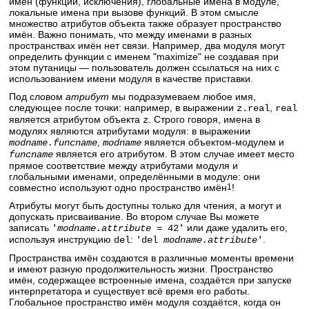
имён (функции, исключения), глобальные имена в модуле,
локальные имена при вызове функций. В этом смысле
множество атрибутов объекта также образует пространство
имён. Важно понимать, что между именами в разных
пространствах имён нет связи. Например, два модуля могут
определить функции с именем "maximize" не создавая при
этом путаницы — пользователь должен ссылаться на них с
использованием имени модуля в качестве приставки.
Под словом
атрибут
мы подразумеваем любое имя,
следующее после точки: например, в выражении
,
z.real
real
является атрибутом объекта
. Строго говоря, имена в
z
модулях являются атрибутами модуля: в выражении
,
является объектом-модулем и
modname.funcname
modname
является его атрибутом. В этом случае имеет место
funcname
прямое соответствие между атрибутами модуля и
глобальными именами, определёнными в модуле: они
совместно используют одно пространство имён
1
!
Атрибуты могут быть доступны только для чтения, а могут и
допускать присваивание. Во втором случае Вы можете
записать
или даже удалить его,
'
modname.attribute
= 42'
используя инструкцию
:
.
del
'del
modname.attribute
'
Пространства имён создаются в различные моменты времени
и имеют разную продолжительность жизни. Пространство
имён, содержащее встроенные имена, создаётся при запуске
интерпретатора и существует всё время его работы.
Глобальное пространство имён модуля создаётся, когда он