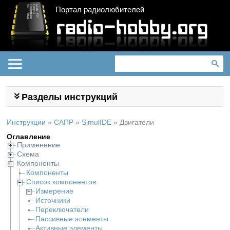
Портал радиолюбителей
Разделы инструкций
Инструкции
»
САПР
»
SimulIDE
»
Двигатели
Оглавление
Применение
Схема
Компоненты
Компоненты
Список компонентов
Измерение
Источники
Переключатели
Пассивные элементы
Активные элементы