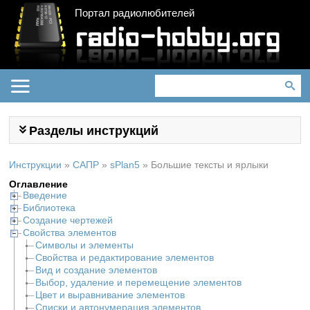
Портал радиолюбителей
Разделы инструкций
Инструкции
»
САПР
»
sPlan5
»
Большие тексты и ярлыки
Оглавление
Введение
Библиотека
Создание чертежей
Свойства элементов
Символы и элементы
Свойства и редактирование элементов
Вид и создание элементов
Выбор, удаление и перемещение элементов
Цвет и выравнивание элементов
Списки и автонумерация элементов