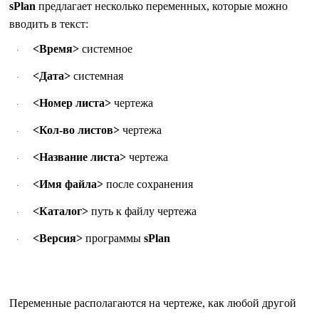
sPlan
предлагает несколько переменных, которые можно
вводить в текст:
<Время>
системное
·
<Дата>
системная
·
<Номер листа>
чертежа
·
<Кол-во листов>
чертежа
·
<Название листа>
чертежа
·
<Имя файла>
после сохранения
·
<Каталог>
путь к файлу чертежа
·
<Версия>
программы
sPlan
·
Переменные располагаются на чертеже, как любой другой