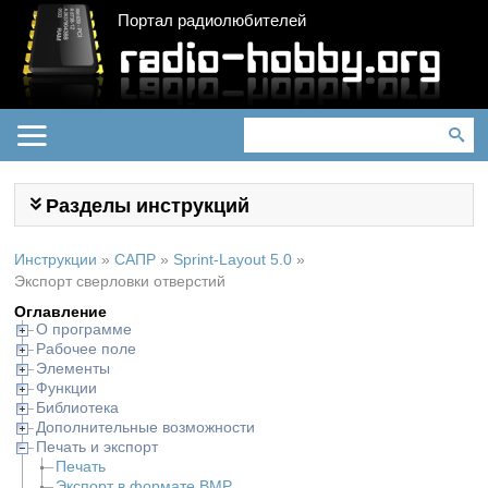
Портал радиолюбителей
Разделы инструкций
Инструкции
»
САПР
»
Sprint-Layout 5.0
»
Экспорт сверловки отверстий
Оглавление
О программе
Рабочее поле
Элементы
Функции
Библиотека
Дополнительные возможности
Печать и экспорт
Печать
Экспорт в формате BMP