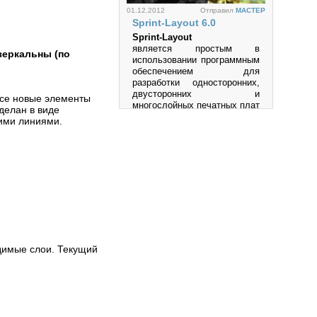
01.12.2012
Отправил
MACTEP
Sprint-Layout 6.0
Sprint-Layout
является простым в
зеркальны
(по
использовании программным
обеспечением для
Просмотров: 46167
разработки односторонних,
двусторонних и
все новые элементы
многослойных печатных плат
делан в виде
(PCB).
щими линиями.
Просмотров: 1005869
27.05.2012
Отправил
MACTEP
Multisim
Multisim-это единственный в
мире эмулятор схем,
имые слои. Текущий
который позволяет вам
создавать лучшие продукты
за минимальное время.
Просмотров: 534363