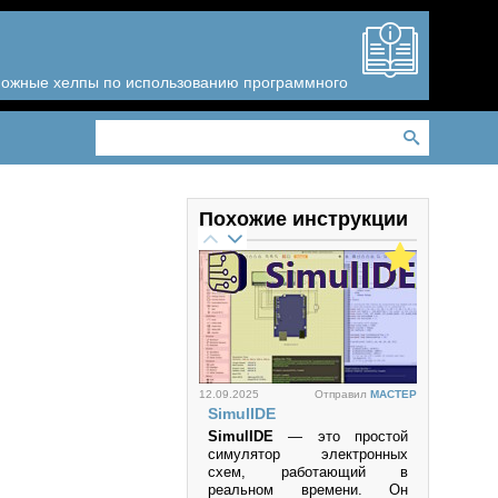
зможные хелпы по использованию программного
Похожие инструкции
12.09.2025
Отправил
MACTEP
SimulIDE
SimulIDE
— это простой
симулятор электронных
схем, работающий в
реальном времени. Он