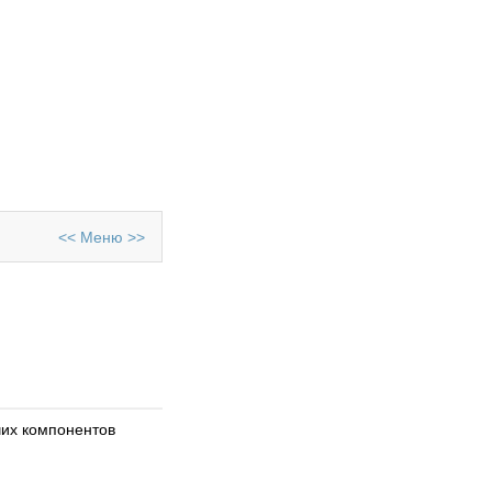
редактор печатных плат со
встроенным менеджером
библиотек и
автотрассировщиком
ELECTRA, автоматической
расстановкой компонентов
на печатной плате.
Просмотров: 343454
<<
Меню
>>
чих компонентов