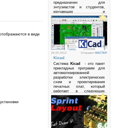
предназначен для
энтузиастов и студентов,
изучающих и
экспериментирующих с
аналоговыми и цифровыми
электронными схемами, а
также с
 отображаются в виде
микроконтроллерами.
Программа поддерживает
микроконтроллеры и
микропроцессоры семейств
26.05.2013
Отправил
MACTEP
PIC
,
AVR
,
Arduino
и другие.
Kicad
Просмотров: 27653
Система
Kicad
- это пакет
прикладных программ для
автоматизированной
разработки электрических
схем и проектирования
печатных плат, который
работает в следующих
операционных системах:
• LINUX
 установки
• Windows XP
• Mac OS