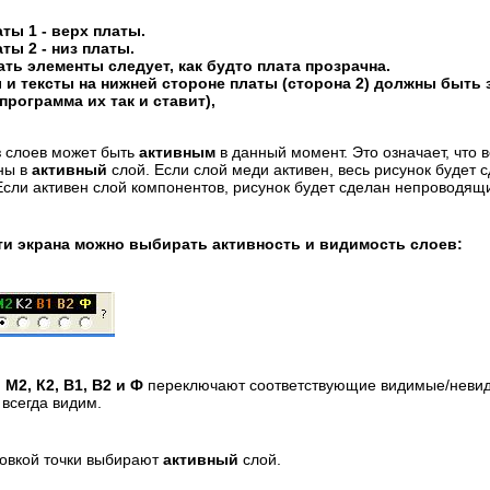
аты 1
-
верх
платы.
аты 2
-
низ
платы.
ть элементы следует, как будто плата
прозрачна.
 и тексты
на
нижней стороне платы (сторона 2) должны быть
рограмма их так и ставит),
з слоев может быть
активным
в данный момент. Это означает, что 
ны в
активный
слой. Если слой меди активен, весь рисунок будет с
Если активен слой компонентов, рисунок будет сделан непроводя
ти экрана можно выбирать активность и видимость слоев:
, М2, К2, В1, В2 и Ф
переключают соответствующие видимые/невид
 всегда видим.
новкой точки выбирают
активный
слой.