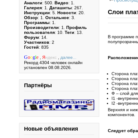
Просмотрщ
Аналоги
: 500.
Видео
: 1.
Галерея
: 1.
Даташиты
: 267.
Слои пла
Инструкции
: 5.
Новости
: 20.
Обзор
: 1.
Остальное
: 3.
Программы
: 1.
Производители
: 1.
Профиль
пользователя
: 10.
Теги
: 13.
В программе п
Форум
: 14.
полупрозрачны
Участников
: 2
Гостей
: 835
G
o
o
g
l
e
,
Я
ндекс
,
далее...
Расположение
Рекорд 4304 человек онлайн
установлен 08.08.2026.
Сторона пла
Сторона пла
Сторона пла
Партнёры
Сторона пла
Ф – слой дл
I1 -внутренн
I2 -внутренн
Верхняя и ниж
компонентов.
Новые объявления
Следует обра