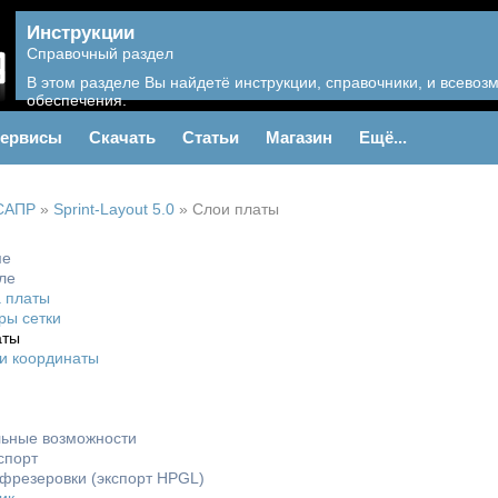
Инструкции
Справочный раздел
В этом разделе Вы найдетё инструкции, справочники, и всево
обеспечения.
ервисы
Скачать
Статьи
Магазин
Ещё...
САПР
»
Sprint-Layout 5.0
»
Слои платы
ме
ле
 платы
ры сетки
аты
и координаты
ьные возможности
спорт
фрезеровки (экспорт HPGL)