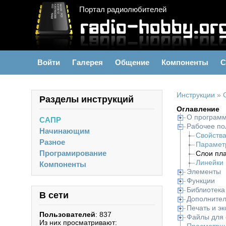
Портал радиолюбителей
Войти
Галерея
Общение
Компоненты
С
Инструкции
»
Разделы инструкций
Оглавление
О програм
САПР
Рабочее по
Начинающим
Свойства
Разное
Парамет
Програмирование
Слои пл
Линейки 
Компоненты
Элементы
Функции
Библиотека
В сети
Дополнител
Печать и эк
Пользователей
: 837
Файлы для 
Из них просматривают: