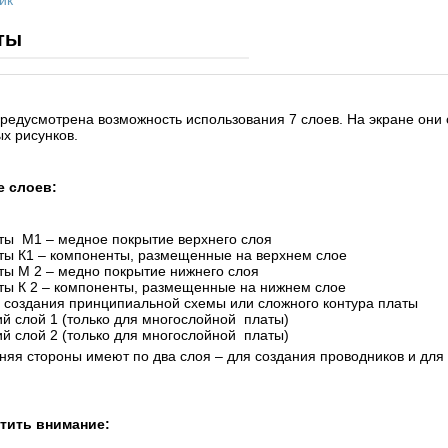
ик
ты
редусмотрена возможность использования 7 слоев. На экране они
х рисунков.
 слоев:
ты М1 – медное покрытие верхнего слоя
ты К1 – компоненты, размещенные на верхнем слое
ты М 2 – медно покрытие нижнего слоя
ты К 2 – компоненты, размещенные на нижнем слое
я создания принципиальной схемы или сложного контура платы
ий слой 1 (только для многослойной платы)
ий слой 2 (только для многослойной платы)
няя стороны имеют по два слоя – для создания проводников и для
тить внимание: