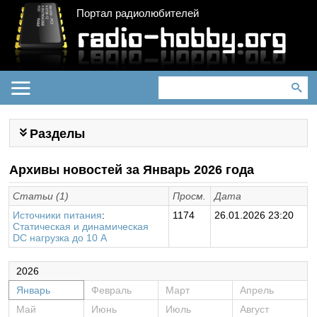
Портал радиолюбителей
Разделы
Архивы новостей за Январь 2026 года
Статьи (1)
Просм.
Дата
Источники питания
:
1174
26.01.2026 23:20
Статическая и динамическая
DC нагрузка до 10 А
2026
Январь
Февраль
Март
Апрель
Май
Июнь
Июль
Август