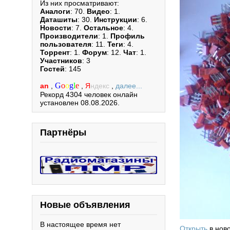
Из них просматривают:
Аналоги
: 70.
Видео
: 1.
Даташиты
: 30.
Инструкции
: 6.
Новости
: 7.
Остальное
: 4.
Производители
: 1.
Профиль
пользователя
: 11.
Теги
: 4.
Торрент
: 1.
Форум
: 12.
Чат
: 1.
Участников
: 3
Гостей
: 145
G
o
o
g
l
e
an
,
,
Я
ндекс
,
далее...
Рекорд 4304 человек онлайн
установлен 08.08.2026.
Партнёры
Новые объявления
В настоящее время нет
Открыть
в ново