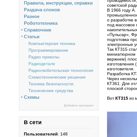
проводимости,
Правила, инструкции, справки
советской рад
Раздача слонов
В 1966 году А.
промышленност
Разное
о разработке 
Робототехника
под массовое 
Справочник
накопительных
►
«Пульсар», Фр
Статьи
▼
подготовка пр
Компьютерная техника
электронные у
Так КТ315 ста
Программирование
миниатюрном п
Радио приколы
вержнем) плос
Радиодетали
изготовления 
изготовителя.
Радиолюбительская технология
Разработка КТ
Схемотехнические решения
Через несколь
КТ361. Для от
Техника безопасности
плоской сторон
Технические средства
Схемы
►
Вот
КТ315
из м
Добавить материал
В сети
Пользователей
: 148