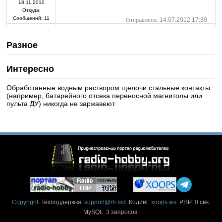
18.11.2010
Откуда:
Сообщений:
11
14.07.2012 17:30
Отправлено:
Разное
Интересно
Обработанные водным раствором щелочи стальные контакты
(например, батарейного отсека переносной магнитолы или
пульта ДУ) никогда не заржавеют.
Copyright
. Техподдержка:
support@rh.md
. Кодинг:
xoops.ws
. PHP: 0 сек.
MySQL: 3 запросов.