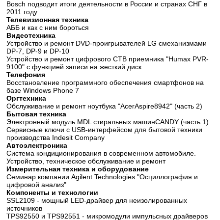
Bosch подводит итоги деятельности в России и странах СНГ в
2011 году
Телевизионная техника
АББ и как с ним бороться
Видеотехника
Устройство и ремонт DVD-проигрывателей LG смеханизмами
DP-7, DP-9 и DP-10
Устройство и ремонт цифрового СТВ приемника "Humax PVR-
9100" с функцией записи на жесткий диск
Телефония
Восстановление программного обеспечения смартфонов на
базе Windows Phone 7
Оргтехника
Обслуживание и ремонт ноутбука "AcerAspire8942" (часть 2)
Бытовая техника
Электронный модуль MDL стиральных машинCANDY (часть 1)
Сервисные ключи с USB-интерфейсом для бытовой техники
производства Indesit Company
Автоэлектроника
Система кондиционирования в современном автомобиле.
Устройство, техническое обслуживание и ремонт
Измерительная техника и оборудование
Семинар компании Agilent Technologies "Осциллография и
цифровой анализ"
Компоненты и технологии
SSL2109 - мощный LED-драйвер для неизолированных
источников
TPS92550 и TPS92551 - микромодули импульсных драйверов