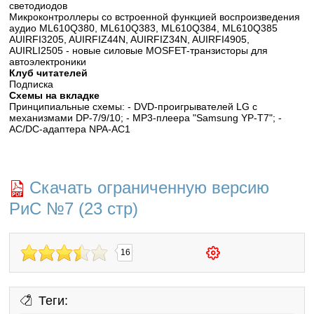
светодиодов
Микроконтроллеры со встроенной функцией воспроизведения
аудио ML610Q380, ML610Q383, ML610Q384, ML610Q385
AUIRFI3205, AUIRFIZ44N, AUIRFIZ34N, AUIRFI4905,
AUIRLI2505 - новые силовые MOSFET-транзисторы для
автоэлектроники
Клуб читателей
Подписка
Схемы на вкладке
Принципиальные схемы: - DVD-проигрывателей LG с
механизмами DP-7/9/10; - MP3-плеера "Samsung YP-T7"; -
AC/DC-адаптера NPA-AC1
Скачать ограниченную версию
РиС №7 (23 стр)
16
Теги: