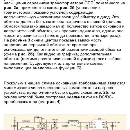
насыщения сердечника трансформатора ОПП, показанного на
рис. 2а
, применяется схема
рис. 2б
(управление
транзистором показано условно), содержащая
дополнительную «размагничивающую* обмотку и диод. Эта
обмотка должна быть включена встречно с основной (начало
обмоток показано звёздочками). Количество витков основной и
дополнительной обмоток, как правило, одинаково, однако оно
может и различаться (вплоть до превышения в четыре раза).
На
рисунке 3
синим цветом показана зависимость
напряжения первичной обмотки от времени при
использовании дополнительной размагничивающей обмотки
(схема
рис. 2б
). Как видно из графика, дополнительная
обмотка (помимо размагничивающей функции) гасит выброс
напряжения. Существуют и альтернативные схемы,
выполняющие аналогичные функции [5].
Поскольку в нашем случае основными требованиями являются
минимизация числа электронных компонентов и нагрева
устройства, предпочтение было отдано схеме
рис. 2б,
на
основе которой была построена реальная схема DC/DC-
преобразователя (см.
рис. 4
).