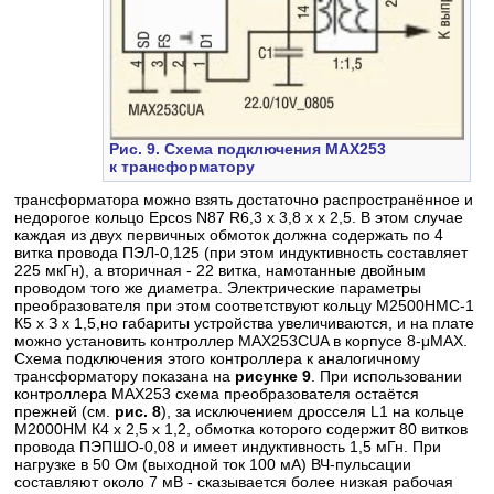
Рис. 9. Схема подключения МАХ253
к трансформатору
трансформатора можно взять достаточно распространённое и
недорогое кольцо Epcos N87 R6,3 x 3,8 х х 2,5. В этом случае
каждая из двух первичных обмоток должна содержать по 4
витка провода ПЭЛ-0,125 (при этом индуктивность составляет
225 мкГн), а вторичная - 22 витка, намотанные двойным
проводом того же диаметра. Электрические параметры
преобразователя при этом соответствуют кольцу М2500НМС-1
К5 х З х 1,5,но габариты устройства увеличиваются, и на плате
можно установить контроллер MAX253CUA в корпусе 8-μМАХ.
Схема подключения этого контроллера к аналогичному
трансформатору показана на
рисунке 9
. При использовании
контроллера МАХ253 схема преобразователя остаётся
прежней (см.
рис. 8
), за исключением дросселя L1 на кольце
М2000НМ К4 х 2,5 х 1,2, обмотка которого содержит 80 витков
провода ПЭПШО-0,08 и имеет индуктивность 1,5 мГн. При
нагрузке в 50 Ом (выходной ток 100 мА) ВЧ-пульсации
составляют около 7 мВ - сказывается более низкая рабочая