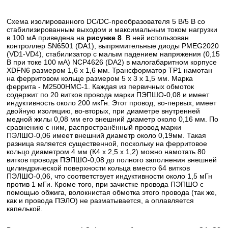
Схема изолированного DC/DC-npeобразователя 5 В/5 В со
стабилизированным выходом и максимальным током нагрузки
в 100 мА приведена на
рисунке 8
. В ней использован
контроллер SN6501 (DA1), выпрямительные диоды PMEG2020
(VD1-VD4), стабилизатор с малым падением напряжения (0,15
В при токе 100 мА) NCP4626 (DA2) в малогабаритном корпусе
XDFN6 размером 1,6 х 1,6 мм. Трансформатор ТР1 намотан
на ферритовом кольце размером 5 х 3 х 1,5 мм. Марка
феррита - М2500НМС-1. Каждая из первичных обмоток
содержит по 20 витков провода марки ПЭПШО-0,08 и имеет
индуктивность около 200 мкГн. Этот провод, во-первых, имеет
двойную изоляцию, во-вторых, при диаметре внутренней
медной жилы 0,08 мм его внешний диаметр около 0,16 мм. По
сравнению с ним, распространённый провод марки
ПЭЛШО-0,06 имеет внешний диаметр около 0,19мм. Такая
разница является существенной, поскольку на ферритовое
кольцо диаметром 4 мм (К4 х 2,5 х 1,2) можно намотать 80
витков провода ПЭПШО-0,08 до полного заполнения внешней
цилиндрической поверхности кольца вместо 64 витков
ПЭЛШО-0,06, что соответствует индуктивности около 1,5 мГн
против 1 мГи. Кроме того, при зачистке провода ПЭПШО с
помощью обжига, волокнистая обмотка этого провода (так же,
как и провода ПЭЛО) не разматывается, а оплавляется
капелькой.