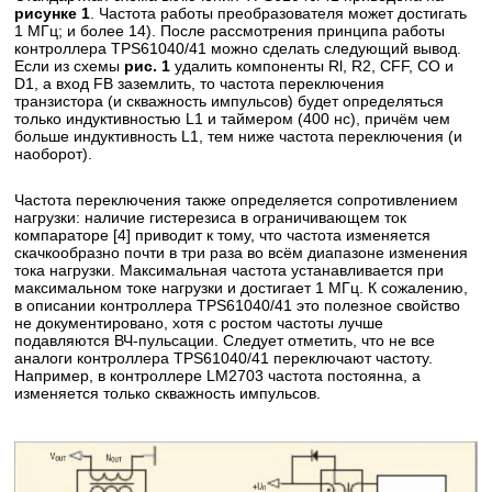
рисунке 1
. Частота работы преобразователя может достигать
1 МГц; и более 14). После рассмотрения принципа работы
контроллера TPS61040/41 можно сделать следующий вывод.
Если из схемы
рис. 1
удалить компоненты Rl, R2, CFF, СО и
D1, а вход FB заземлить, то частота переключения
транзистора (и скважность импульсов) будет определяться
только индуктивностью L1 и таймером (400 нс), причём чем
больше индуктивность L1, тем ниже частота переключения (и
наоборот).
Частота переключения также определяется сопротивлением
нагрузки: наличие гистерезиса в ограничивающем ток
компараторе [4] приводит к тому, что частота изменяется
скачкообразно почти в три раза во всём диапазоне изменения
тока нагрузки. Максимальная частота устанавливается при
максимальном токе нагрузки и достигает 1 МГц. К сожалению,
в описании контроллера TPS61040/41 это полезное свойство
не документировано, хотя с ростом частоты лучше
подавляются ВЧ-пульсации. Следует отметить, что не все
аналоги контроллера TPS61040/41 переключают частоту.
Например, в контроллере LM2703 частота постоянна, а
изменяется только скважность импульсов.