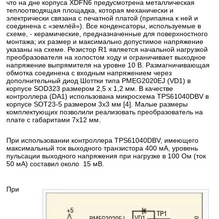
что на дне корпуса XDFN6 предусмотрена металлическая
теплоотводящая площадка, которая механически и
электрически связана с печатной платой (припаяна к ней и
соединена с «землёй»). Все конденсаторы, используемые в
схеме, - керамические, предназначенные для поверхностного
монтажа; их размер и максимально допустимое напряжение
указаны на схеме. Резистор R1 является начальной нагрузкой
преобразователя на холостом ходу и ограничивает выходное
напряжение выпрямителя на уровне 10 В. Размагничивающая
обмотка соединена с входным напряжением через
дополнительный диод Шоттки типа PMEG2020EJ (VD1) в
корпусе SOD323 размером 2,5 х 1,2 мм. В качестве
контроллера (DA1) использована микросхема TPS61040DBV в
корпусе SOT23-5 размером 3x3 мм [4]. Малые размеры
комплектующих позволили реализовать преобразователь на
плате с габаритами 7x12 мм.
При использовании контроллера TPS61040DBV, имеющего
максимальный ток выходного транзистора 400 мА, уровень
пульсации выходного напряжения при нагрузке в 100 Ом (ток
50 мА) составил около 15 мВ.
При