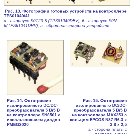
Рис. 13. Фотографии готовых устройств на контроллере
TPS61040/41
а - в корпусе S0T23-5 (TPS61040DBV), 6 - в корпусе S0N-
6(TPS61041DRV), в - обратная сторона устройств
Рис. 14. Фотография
Рис. 15. Фотография
изолированного DC/DC-
изолированного DC/DC-
преобразователя 5 В/5 В
преобразователя 5 В/5 В
на контроллере SN6501 с
на контроллере МАХ253 с
использованием диодов
кольцом EPCOS N87 R6.3 х
PMEG2020
3,8 х 2,5
а - сторона платы с