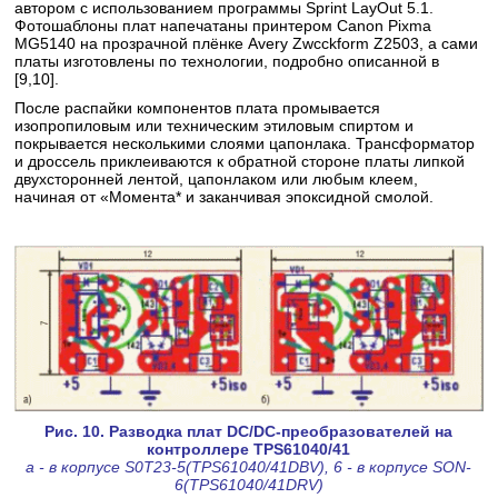
автором с использованием программы Sprint LayOut 5.1.
Фотошаблоны плат напечатаны принтером Canon Pixma
MG5140 на прозрачной плёнке Avery Zwcckform Z2503, а сами
платы изготовлены по технологии, подробно описанной в
[9,10].
После распайки компонентов плата промывается
изопропиловым или техническим этиловым спиртом и
покрывается несколькими слоями цапонлака. Трансформатор
и дроссель приклеиваются к обратной стороне платы липкой
двухсторонней лентой, цапонлаком или любым клеем,
начиная от «Момента* и заканчивая эпоксидной смолой.
Рис. 10. Разводка плат DC/DC-преобразователей на
контроллере TPS61040/41
а - в корпусе S0T23-5(TPS61040/41DBV), 6 - в корпусе SON-
6(TPS61040/41DRV)