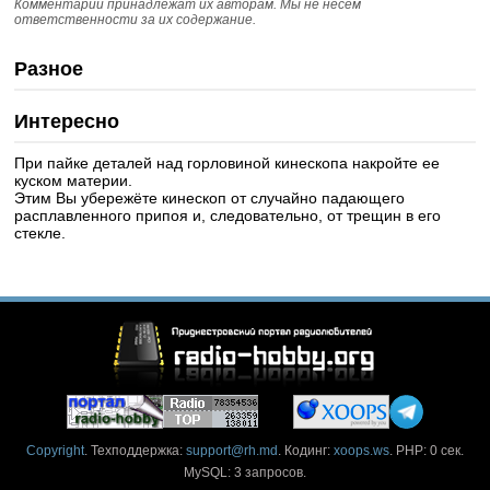
Комментарии принадлежат их авторам. Мы не несем
ответственности за их содержание.
Разное
Интересно
При пайке деталей над горловиной кинескопа накройте ее
куском материи.
Этим Вы убережёте кинескоп от случайно падающего
расплавленного припоя и, следовательно, от трещин в его
стекле.
Copyright
. Техподдержка:
support@rh.md
. Кодинг:
xoops.ws
. PHP: 0 сек.
MySQL: 3 запросов.