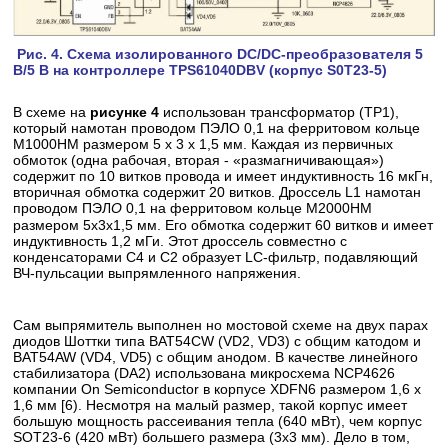
Рис. 4. Схема изолированного DC/DC-преобразователя 5
В/5 В на контроллере TPS61040DBV (корпус S0T23-5)
В схеме на
рисунке 4
использован трансформатор (ТР1),
который намотан проводом ПЭЛО 0,1 на ферритовом кольце
М1000НМ размером 5 х 3 х 1,5 мм. Каждая из первичных
обмоток (одна рабочая, вторая - «размагничивающая»)
содержит по 10 витков провода и имеет индуктивность 16 мкГн,
вторичная обмотка содержит 20 витков. Дроссель L1 намотан
проводом ПЭЛ
О
0,1 на ферритовом кольце М2000НМ
размером 5x3x1,5 мм. Его обмотка содержит 60 витков и имеет
индуктивность 1,2 мГи. Этот дроссель совместно с
конденсаторами С4 и С2 образует LC-фильтр, подавляющий
ВЧ-пульсации выпрямленного напряжения.
Сам выпрямитель выполнен но мостовой схеме на двух парах
диодов Шоттки типа BAT54CW (VD2, VD3) с общим катодом и
BAT54AW (VD4, VD5) с общим анодом. В качестве линейного
стабилизатора (DA2) использована микросхема NCP4626
компании On Semiconductor в корпусе XDFN6 размером 1,6 х
1,6 мм [6). Несмотря на малый размер, такой корпус имеет
большую мощность рассеивания тепла (640 мВт), чем корпус
SOT23-6 (420 мВт) большего размера (3x3 мм). Дело в том,