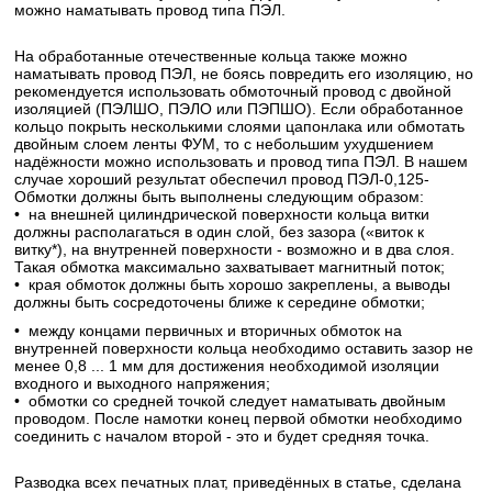
можно наматывать провод типа ПЭЛ.
На обработанные отечественные кольца также можно
наматывать провод ПЭЛ, не боясь повредить его изоляцию, но
рекомендуется использовать обмоточный провод с двойной
изоляцией (ПЭЛШО, ПЭЛО или ПЭПШО). Если обработанное
кольцо покрыть несколькими слоями цапонлака или обмотать
двойным слоем ленты ФУМ, то с небольшим ухудшением
надёжности можно использовать и провод типа ПЭЛ. В нашем
случае хороший результат обеспечил провод ПЭЛ-0,125-
Обмотки должны быть выполнены следующим образом:
• на внешней цилиндрической поверхности кольца витки
должны располагаться в один слой, без зазора («виток к
витку*), на внутренней поверхности - возможно и в два слоя.
Такая обмотка максимально захватывает магнитный поток;
• края обмоток должны быть хорошо закреплены, а выводы
должны быть сосредоточены ближе к середине обмотки;
• между концами первичных и вторичных обмоток на
внутренней поверхности кольца необходимо оставить зазор не
менее 0,8 ... 1 мм для достижения необходимой изоляции
входного и выходного напряжения;
• обмотки со средней точкой следует наматывать двойным
проводом. После намотки конец первой обмотки необходимо
соединить с началом второй - это и будет средняя точка.
Разводка всех печатных плат, приведённых в статье, сделана