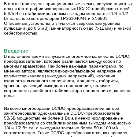
В статье приведены принципиальные схемы, рисунки печатных
плат и фотографии изолированных DC/DC-преобразователей
5 В/5 В со стабилизированным выходом мощностью 1/4 и 1/2
Вт на основе контроллеров TPS61040/41 и SN6501.
Описанные устройства отличаются сверхмалым уровнем
пульсаций (до 0,5 мВ), миниатюрностью (до 7x11 мм) и низкой
себестоимостью.
Введение
В настоящее время выпускается огромное количество DC/DC-
npeобразователей, которые различаются между собой по
многим параметрам. Наиболее важными параметрами, по
мнению автора, являются входное/выходное напряжения,
количество каналов (выходных напряжений), изоляция
входного и выходного напряжения, мощность, габариты,
уровень пульсаций выходного напряжения, наличие
встроенного линейного стабилизатора напряжения и, конечно,
цена.
Из всего многообразия DC/DC-преобразователей автора
заинтересовали одноканальные DC/DC-преобразователи
5В/5В мощностью не более 1 Вт, а именно изолированные
преобразователи со стабилизированным выходом мощностью
1/4 и 1/2 Вт, т.е. с выходным током не более 50 и 100 мА
соответственно. Такие DC/DC-преобразователи, как правило,