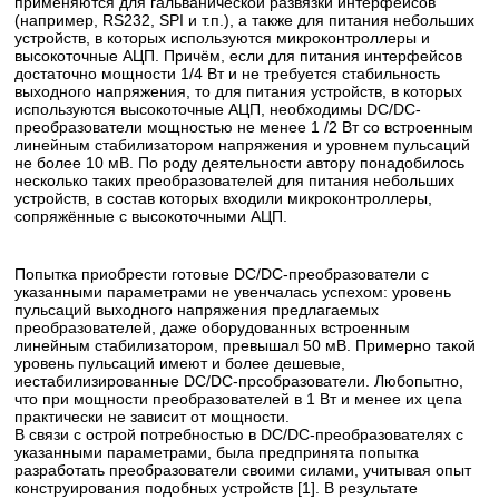
применяются для гальванической развязки интерфейсов
(например, RS232, SPI и т.п.), а также для питания небольших
устройств, в которых используются микроконтроллеры и
высокоточные АЦП. Причём, если для питания интерфейсов
достаточно мощности 1/4 Вт и не требуется стабильность
выходного напряжения, то для питания устройств, в которых
используются высокоточные АЦП, необходимы DC/DC-
преобразователи мощностью не менее 1 /2 Вт со встроенным
линейным стабилизатором напряжения и уровнем пульсаций
не более 10 мВ. По роду деятельности автору понадобилось
несколько таких преобразователей для питания небольших
устройств, в состав которых входили микроконтроллеры,
сопряжённые с высокоточными АЦП.
Попытка приобрести готовые DC/DC-преобразователи с
указанными параметрами не увенчалась успехом: уровень
пульсаций выходного напряжения предлагаемых
преобразователей, даже оборудованных встроенным
линейным стабилизатором, превышал 50 мВ. Примерно такой
уровень пульсаций имеют и более дешевые,
иестабилизированные DC/DC-прсобразователи. Любопытно,
что при мощности преобразователей в 1 Вт и менее их цепа
практически не зависит от мощности.
В связи с острой потребностью в DC/DC-преобразователях с
указанными параметрами, была предпринята попытка
разработать преобразователи своими силами, учитывая опыт
конструирования подобных устройств [1]. В результате