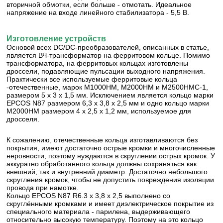
вторичной обмотки, если больше - отмотать. Идеальное
напряжение на входе линейного стабилизатора - 5,5 В.
Изготовление устройств
Основой всех DC/DC-преобразователей, описанных в статье,
является ВЧ-трансформатор на ферритовом кольце. Помимо
трансформатора, на ферритовых кольцах изготовлены
дроссели, подавляющие пульсации выходного напряжения.
Практически все используемые ферритовые кольца
-отечественные, марок М1000НМ, М2000НМ и М2500НМС-1,
размером 5 х 3 х 1,5 мм. Исключением является кольцо марки
EPCOS N87 размером 6,3 х 3,8 х 2,5 мм и одно кольцо марки
М2000НМ размером 4 х 2,5 х 1,2 мм, используемое для
дросселя.
К сожалению, отечественные кольца изготавливаются без
покрытия, имеют достаточно острые кромки и многочисленные
неровности, поэтому нуждаются в скруглении острых кромок. У
аккуратно обработанного кольца должны сохраняться как
внешний, так и внутренний диаметр. Достаточно небольшого
скругления кромок, чтобы не допустить повреждения изоляции
провода при намотке.
Кольцо EPCOS N87 R6.3 х 3,8 х 2,5 выполнено со
скруглёнными кромками и имеет диэлектрическое покрытие из
специального материала - парилена, выдерживающего
относительно высокую температуру. Поэтому на это кольцо