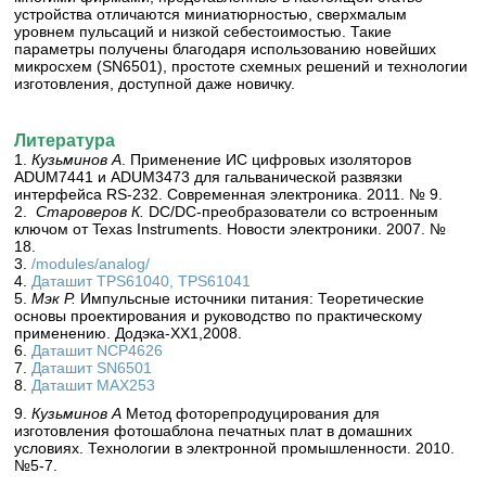
устройства отличаются миниатюрностью, сверхмалым
уровнем пульсаций и низкой себестоимостью. Такие
параметры получены благодаря использованию новейших
микросхем (SN6501), простоте схемных решений и технологии
изготовления, доступной даже новичку.
Литература
1.
Кузьминов A
. Применение ИС цифровых изоляторов
ADUM7441 и ADUM3473 для гальванической развязки
интерфейса RS-232. Современная электроника. 2011. № 9.
2.
Староверов К.
DC/DC-преобразователи со встроенным
ключом от Texas Instruments. Новости электроники. 2007. №
18.
3.
/modules/analog/
4.
Даташит TPS61040, TPS61041
5.
Мэк Р.
Импульсные источники питания: Теоретические
основы проектирования и руководство по практическому
применению. Додэка-ХХ1,2008.
6.
Даташит NCP4626
7.
Даташит SN6501
8.
Даташит МАХ253
9.
Кузьминов А
Метод фоторепродуцирования для
изготовления фотошаблона печатных плат в домашних
условиях. Технологии в электронной промышленности. 2010.
№5-7.