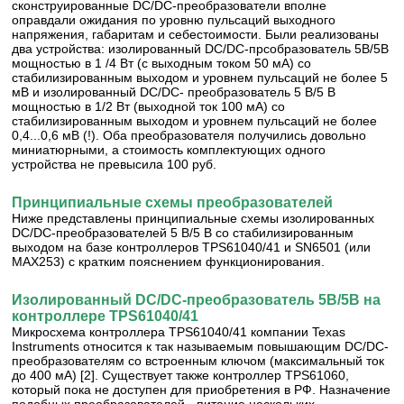
сконструированные DC/DC-преобразователи вполне
оправдали ожидания по уровню пульсаций выходного
напряжения, габаритам и себестоимости. Были реализованы
два устройства: изолированный DC/DC-прсобразователь 5В/5В
мощностью в 1 /4 Вт (с выходным током 50 мА) со
стабилизированным выходом и уровнем пульсаций не более 5
мВ и изолированный DC/DC- преобразователь 5 В/5 В
мощностью в 1/2 Вт (выходной ток 100 мА) со
стабилизированным выходом и уровнем пульсаций не более
0,4...0,6 мВ (!). Оба преобразователя получились довольно
миниатюрными, а стоимость комплектующих одного
устройства не превысила 100 руб.
Принципиальные схемы преобразователей
Ниже представлены принципиальные схемы изолированных
DC/DC-преобразователей 5 В/5 В со стабилизированным
выходом на базе контроллеров TPS61040/41 и SN6501 (или
МАХ253) с кратким пояснением функционирования.
Изолированный DC/DC-преобразователь 5В/5В на
контроллере TPS61040/41
Микросхема контроллера TPS61040/41 компании Texas
Instruments относится к так называемым повышающим DC/DC-
преобразователям со встроенным ключом (максимальный ток
до 400 мА) [2]. Существует также контроллер TPS61060,
который пока не доступен для приобретения в РФ. Назначение