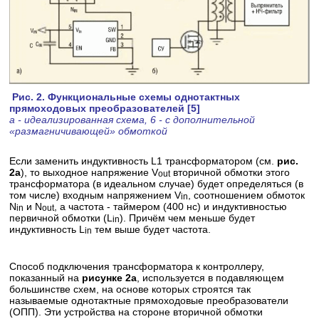
Рис. 2. Функциональные схемы однотактных
прямоходовых преобразователей [5]
а - идеализированная схема, 6 - с дополнительной
«размагничивающей» обмоткой
Если заменить индуктивность L1 трансформатором (см.
рис.
2а
), то выходное напряжение V
вторичной обмотки этого
out
трансформатора (в идеальном случае) будет определяться (в
том числе) входным напряжением V
, соотношением обмоток
in
N
и N
, а частота - таймером (400 нc) и индуктивностью
in
out
первичной обмотки (L
). Причём чем меньше будет
in
индуктивность L
тем выше будет частота.
in
Способ подключения трансформатора к контроллеру,
показанный на
рисунке 2а
, используется в подавляющем
большинстве схем, на основе которых строятся так
называемые однотактные прямоходовые преобразователи
(ОПП). Эти устройства на стороне вторичной обмотки