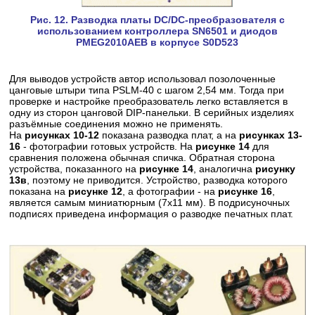
Рис. 12. Разводка платы DC/DC-преобразователя с
использованием контроллера SN6501 и диодов
PMEG2010AEB в корпусе S0D523
Для выводов устройств автор использовал позолоченные
цанговые штыри типа PSLM-40 с шагом 2,54 мм. Тогда при
проверке и настройке преобразователь легко вставляется в
одну из сторон цанговой DIP-панельки. В серийных изделиях
разъёмные соединения можно не применять.
На
рисунках 10-12
показана разводка плат, а на
рисунках 13-
16
- фотографии готовых устройств. На
рисунке 14
для
сравнения положена обычная спичка. Обратная сторона
устройства, показанного на
рисунке 14
, аналогична
рисунку
13в
, поэтому не приводится. Устройство, разводка которого
показана на
рисунке 12
, а фотографии - на
рисунке 16
,
является самым миниатюрным (7x11 мм). В подрисуночных
подписях приведена информация о разводке печатных плат.