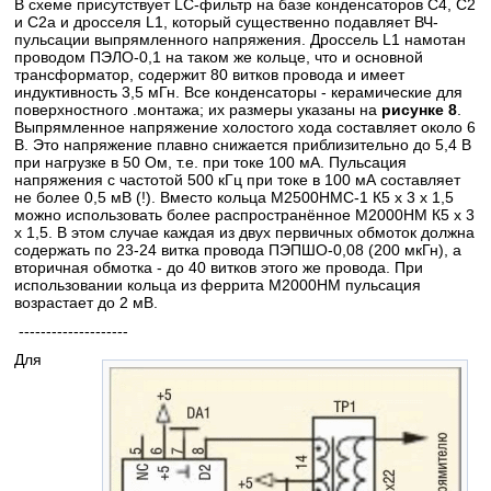
В схеме присутствует LC-фильтр на базе конденсаторов С4, С2
и С2а и дросселя L1, который существенно подавляет ВЧ-
пульсации выпрямленного напряжения. Дроссель L1 намотан
проводом ПЭЛО-0,1 на таком же кольце, что и основной
трансформатор, содержит 80 витков провода и имеет
индуктивность 3,5 мГн. Все конденсаторы - керамические для
поверхностного .монтажа; их размеры указаны на
рисунке 8
.
Выпрямленное напряжение холостого хода составляет около 6
В. Это напряжение плавно снижается приблизительно до 5,4 В
при нагрузке в 50 Ом, т.е. при токе 100 мА. Пульсация
напряжения с частотой 500 кГц при токе в 100 мА составляет
не более 0,5 мВ (!). Вместо кольца М2500НМС-1 К5 х 3 х 1,5
можно использовать более распространённое М2000НМ К5 х 3
х 1,5. В этом случае каждая из двух первичных обмоток должна
содержать по 23-24 витка провода ПЭПШО-0,08 (200 мкГн), а
вторичная обмотка - до 40 витков этого же провода. При
использовании кольца из феррита М2000НМ пульсация
возрастает до 2 мВ.
--------------------
Для