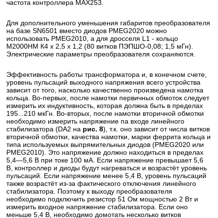
частота контроллера МАХ253.
Для дополнительного уменьшения габаритов преобразователя
на базе SN6501 вместо диодов PMEG2020 можно
использовать PMEG2010, а для дросселя L1 - кольцо
М2000НМ К4 х 2,5 х 1,2 (80 витков ПЭПШО-0,08; 1,5 мГн).
Электрические параметры преобразователя сохраняются.
Эффективность работы трансформатора и, в конечном счете,
уровень пульсаций выходного напряжения всего устройства
зависит от того, насколько качественно произведена намотка
кольца. Во-первых, после намотки первичных обмоток следует
измерить их индуктивность, которая должна быть в пределах
195...210 мкГн. Во-вторых, после намотки вторичной обмотки
необходимо измерить напряжение па входе линейного
стабилизатора (DA2 на
рис. 8
), т.к. оно зависит от числа витков
вторичной обмотки, качества намотки, марки феррита кольца и
типа используемых выпрямительных диодов (PMEG2020 или
PMEG2010). Это напряжение должно находиться в пределах
5,4—5,6 В при токе 100 мА. Если напряжение превышает 5,6
В, контроллер и диоды будут нагреваться и возрастёт уровень
пульсаций. Если напряжение менее 5,4 В, уровень пульсаций
также возрастёт из-за фактического отключения линейного
стабилизатора. Поэтому к выходу преобразователя
необходимо подключить резистор 51 Ом мощностью 2 Вт и
измерить входное напряжение стабилизатора. Если оно
меньше 5,4 В, необходимо домотать несколько витков