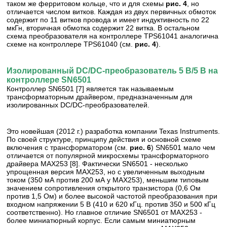
таком же ферритовом кольце, что и для схемы
рис. 4
, но
отличается числом витков. Каждая из двух первичных обмоток
содержит по 11 витков провода и имеет индуктивность по 22
мкГн, вторичная обмотка содержит 22 витка. В остальном
схема преобразователя на контроллере TPS61041 аналогична
схеме на контроллере TPS61040 (см.
рис. 4
).
Изолированный DC/DC-преобразователь 5 В/5 В на
контроллере SN6501
Контроллер SN6501 [7] является так называемым
трансформаторным драйвером, предназначенным для
изолированных DC/DC-преобразователей.
Это новейшая (2012 г.) разработка компании Texas Instruments.
По своей структуре, принципу действия и основной схеме
включения с трансформатором (см.
рис. 6
) SN6501 мало чем
отличается от популярной микросхемы трансформаторного
драйвера МАХ253 [8]. Фактически SN6501 - несколько
упрощенная версия МАХ253, но с увеличенным выходным
током (350 мА против 200 мА у МАХ253), меньшим типовым
значением сопротивления открытого транзистора (0,6 Ом
против 1,5 Ом) и более высокой частотой преобразования при
входном напряжении 5 В (410 и 620 кГц. против 350 и 500 кГц
соответственно). Но главное отличие SN6501 от МАХ253 -
более миниатюрный корпус. Если самым миниатюрным