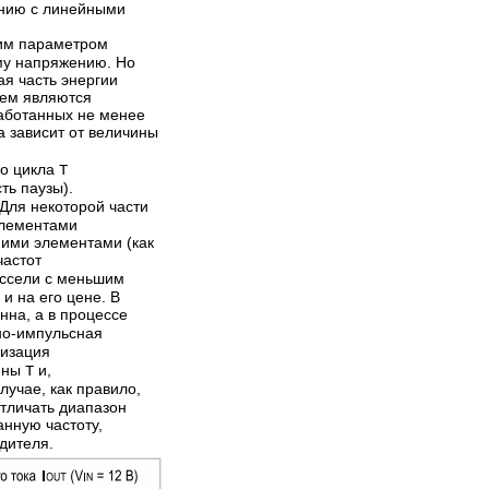
ению с линейными
этим параметром
му напряжению. Но
ая часть энергии
ием являются
работанных не менее
а зависит от величины
го цикла
Т
ть паузы).
 Для некоторой части
элементами
ними элементами (как
частот
оссели с меньшим
и на его цене. В
нна, а в процессе
но-импульсная
лизация
чины
и,
Т
учае, как правило,
отличать диапазон
нную частоту,
дителя.