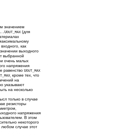
аккумуляторов с контролем
Коментариев 25
Просмотров 46090
тока/напряжения. Питание от
USB порта или от внешнего
напряжения 4 - 8...
м значением
(для
..U
OUT_MAX
атериалах
максимальному
входного, как
значении выходного
 от выбранной
ри очень малых
ного напряжения
ое равенство
U
OUT_MAX
кроме тех, что
T_MAX
,
ничений на
о указывают
ыть на несколько
ысл только в случае
чае резисторы
аметром,
ыходного напряжения
ьзователем. В этом
сительно некоторого
в любом случае этот