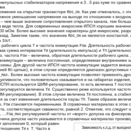
импульсных стабилизаторов напряжения в 3...5 раз хуже по сравн
ми.
ряжения на открытом транзисторе
. Как уже отмечалось, с 
R
DS_ON
ежное уменьшение напряжения на выходе по отношению к входно
 – чем выше значение сопротивления открытого канала, тем больш
в виде тепла. Для современных микросхем ИПСН хорошим значен
00 мОм. Более высокие значения характерны для микросхем, раз
назад. Заметим также, что значение
не является константой, 
R
DS_ON
а
I
OUT.
ь рабочего цикла
и частота коммутации
. Длительность рабоче
Т
F
SW
как сумма интервалов
(длительность импульса) и
(длительнос
Т
Т
И
П
о, частота
– величина, обратная длительности рабочего цикла.
F
SW
коммутации – величина постоянная, определяемая внутренними 
схемы. Для другой части ИПСН частота коммутации задается внеш
шней
-цепью), в этом случае определяется диапазон допустимых 
RC
Более высокая частота коммутации позволяет применять др
_MAX.
ктивности, что положительно сказывается и на габаритах изделия, 
СПН используется ШИМ-регулирование, то есть величина
постоя
Т
регулируется величина
. Существенно реже используется частот
Т
И
М-регулирование). В этом случае величина
постоянна, а стаби
Т
И
я за счет изменения длительности паузы
. Таким образом вели
Т
П
о,
становятся переменными. В справочных материалах в этом сл
F
SW
ота, соответствующая скважности, равной 2. Отметим, что следует 
регулируемой частоты от «ворот» допуска на фиксирова
...F
SW_MAX
ичина допуска часто указывается в справочных материалах произво
т заполнения
, который равен
D
отношению
к
. Часто в
Т
Т
И