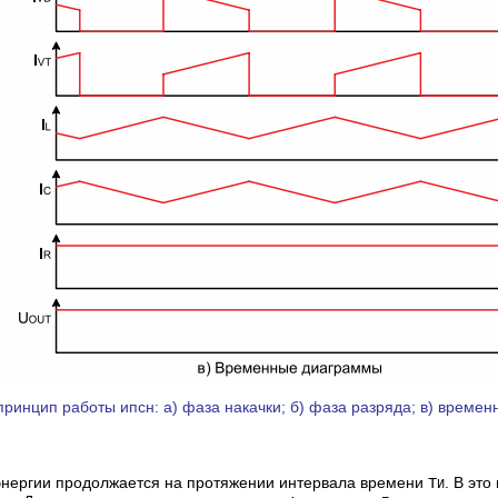
ринцип работы ипсн: а) фаза накачки; б) фаза разряда; в) врем
энергии продолжается на протяжении интервала времени
. В это
Т
И