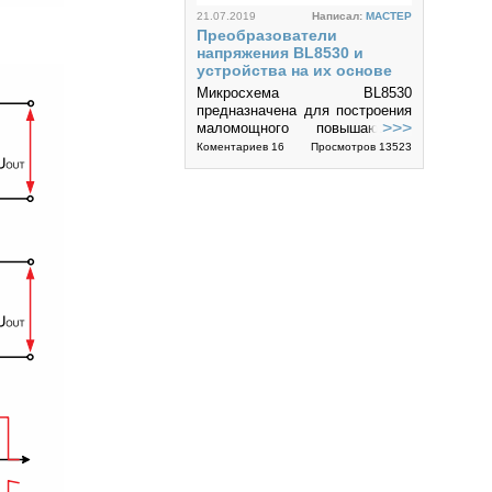
21.07.2019
Написал:
MACTEP
Преобразователи
напряжения BL8530 и
устройства на их основе
Микросхема BL8530
предназначена для построения
>>>
маломощного повышающего
преобразователя напряжения с
Коментариев 16
Просмотров 13523
накопительным дросселем.
5
08.05.2018
Написал:
evgeni47
Модуль управления
активного корректора
коэффициента мощности
(ККМ)
В модуле управления ККМ
>>>
использована общеизвестная
микросхема производства
Просмотров 12901
фирмы ON Semiconductor
MC33262/MC34262. В модуле