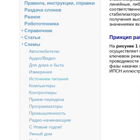
Правила, инструкции, справки
линейные, либ
соответственн
Раздача слонов
стабилизаторо
Разное
получения выс
Робототехника
значениями вх
Справочник
►
Статьи
Принцип ра
►
Схемы
▼
На
рисунке 1
осуществляет 
Автолюбителю
ключевом режи
Аудио/Видео
проводимости 
Для дома и быта
фазы накачки э
ИПСН иллюст
Измерения
Источники питания
Компьютеры
Контроллеры
Прием-передача
Программаторы
Промышленность
Радио-начинающим
С Новым годом!
Умный дом