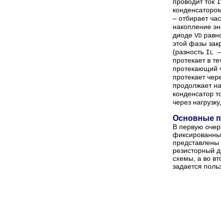
проводит ток
I
конденсаторо
– отбирает час
накопление эн
диоде
равн
V
D
этой фазы закр
(разность
I
–
L
протекает в т
протекающий ч
протекает чер
продолжает на
конденсатор т
через нагрузк
Основные п
В первую очер
фиксированны
представлены
резисторный д
схемы, а во в
задается поль