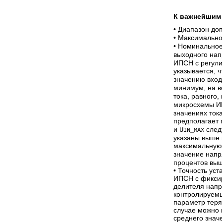
К важнейшим 
• Диапазон до
• Максимально
• Номинально
выходного нап
ИПСН с регули
указывается, 
значению вхо
минимум, на в
тока, равного,
микросхемы И
значениях ток
предполагает 
и
след
U
IN_MAX
указаны выше 
максимальную
значение напр
процентов выш
• Точность ус
ИПСН с фиксир
делителя напр
контролируемы
параметр теря
случае можно 
среднего знач