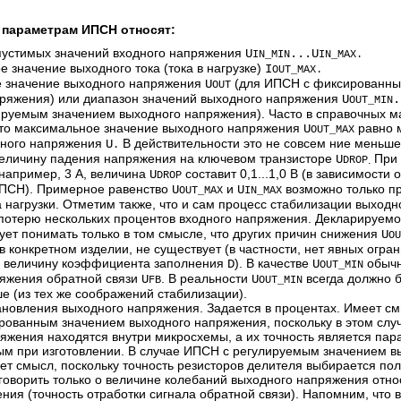
параметрам ИПСН относят:
пустимых значений входного напряжения
U
...U
IN_MIN
IN_MAX.
е значение выходного тока (тока в нагрузке)
I
OUT_MAX.
е значение выходного напряжения
(для ИПСН с фиксированны
U
OUT
ряжения) или диапазон значений выходного напряжения
U
.
OUT_MIN
руемым значением выходного напряжения). Часто в справочных м
что максимальное значение выходного напряжения
равно 
U
OUT_MAX
дного напряжения
В действительности это не совсем ние меньше 
U
.
еличину падения напряжения на ключевом транзисторе
При 
U
DROP
.
 например, 3 А, величина
составит 0,1...1,0 В (в зависимости
U
DROP
ПСН). Примерное равенство
и
возможно только п
U
U
OUT_MAX
IN_MAX
а нагрузки. Отметим также, что и сам процесс стабилизации выход
потерю нескольких процентов входного напряжения. Декларируем
ует понимать только в том смысле, что других причин снижения
U
OU
в конкретном изделии, не существует (в частности, нет явных огра
 величину коэффициента заполнения
). В качестве
обычн
D
U
OUT_MIN
яжения обратной связи
. В реальности
всегда должно б
U
U
FB
OUT_MIN
е (из тех же соображений стабилизации).
тановления выходного напряжения. Задается в процентах. Имеет см
ованным значением выходного напряжения, поскольку в этом слу
яжения находятся внутри микросхемы, а их точность является пар
м при изготовлении. В случае ИПСН с регулируемым значением в
ет смысл, поскольку точность резисторов делителя выбирается пол
говорить только о величине колебаний выходного напряжения отно
ения (точность отработки сигнала обратной связи). Напомним, что 