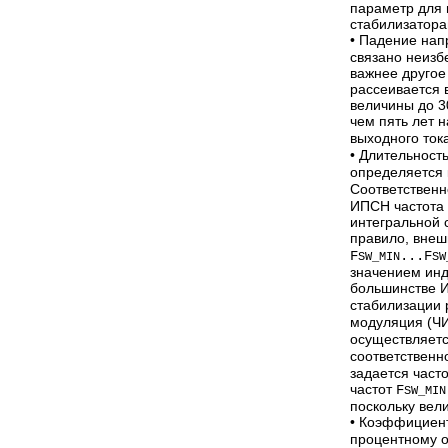
параметр для 
стабилизатора
• Падение нап
связано неизб
важнее другое
рассеивается 
величины до 3
чем пять лет 
выходного ток
• Длительност
определяется 
Соответственн
ИПСН частота 
интегральной 
правило, вне
F
...F
SW_MIN
SW
значением инду
большинстве И
стабилизации 
модуляция (ЧИ
осуществляетс
соответственн
задается част
частот
F
SW_MIN
поскольку вел
• Коэффициен
процентному 