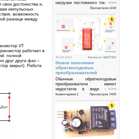
>>>
нагрузки постоянного тока для
 свои достоинства и,
тестирования источников
Просмотров 1183
твам импульсных
питания очевидны: Отпадает
ствия, возможность
необходимость работать с
шой разнице между
5
набором...
анзистор VT
ранзистор работает в
ий: полной
30.04.2021
Написал:
MACTEP
х друг друга фаз –
Новое поколение
стор закрыт). Работа
обратноходовых
преобразователей
Обычные обратноходовые
преобразователи имеют
>>>
недостаток в виде звона,
вызванного индуктивностью
Коментариев 1
Просмотров 7405
рассеяния трансформатора и
резонансом паразитной емкости
5
главного ключа;...