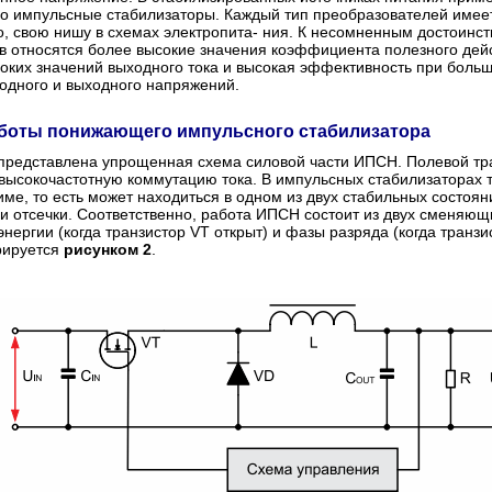
о импульсные стабилизаторы. Каждый тип преобразователей имеет
о, свою нишу в схемах электропита- ния. К несомненным достоинс
в относятся более высокие значения коэффициента полезного дей
оких значений выходного тока и высокая эффективность при боль
одного и выходного напряжений.
боты понижающего импульсного стабилизатора
представлена упрощенная схема силовой части ИПСН. Полевой тр
высокочастотную коммутацию тока. В импульсных стабилизаторах т
ме, то есть может находиться в одном из двух стабильных состоян
и отсечки. Соответственно, работа ИПСН состоит из двух сменяющи
нергии (когда транзистор VT открыт) и фазы разряда (когда транзи
рируется
рисунком 2
.