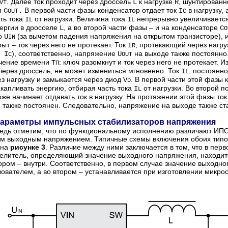
. Далее ток проходит через дроссель
к нагрузке
, шунтирован
L
R
VT
м
В первой части фазы конденсатор отдает ток
в нагрузку,
C
.
I
OUT
C
ть тока
от нагрузки. Величина тока
непрерывно увеличивается
I
I
L
L
ергии в дросселе
, а во второй части фазы – и на конденсаторе
L
C
O
о
(за вычетом падения напряжения на открытом транзисторе), 
U
IN
ыт – ток через него не протекает. Ток
, протекающий через нагру
I
R
), соответственно, напряжение
на выходе также постоянно
 I
U
C
OUT
ечение времени
: ключ разомкнут и ток через него не протекает. Из
Т
П
ерез дроссель, не может измениться мгновенно. Ток
, постоянн
I
L
ез нагрузку и замыкается через диод
. В первой части этой фазы
V
D
капливать энергию, отбирая часть тока
от нагрузки. Во второй 
I
L
оже начинает отдавать ток в нагрузку. На протяжении этой фазы то
у, также постоянен. Следовательно, напряжение на выходе также ст
араметры импульсных стабилизаторов напряжения
едь отметим, что по функциональному исполнению различают ИПС
м выходным напряжением. Типичные схемы включения обоих тип
 на
рисунке 3
. Различие между ними заключается в том, что в перв
елитель, определяющий значение выходного напряжения, находит
тором – внутри. Соответственно, в первом случае значение выходн
зователем, а во втором – устанавливается при изготовлении микро