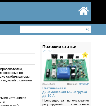
Похожие статьи
5
образователей,
з основных по
щие стабилизаторы
их изделий с самыми
26.01.2026
Написал:
MACTEP
Статическая и
динамическая DC нагрузка
до 10 А
льких источников
Преимущества использования
ется
регулируемой электронной
еняются либо