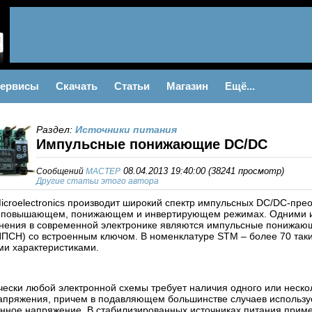
ервисы
Скачать
Статьи
Магазин
Ещё...
Раздел:
Источники питания
Импульсные понижающие DC/DC
Сообщений
MACTEP
08.04.2013 19:40:00
(
38241 просмотр
)
Другие статьи этого автора
croelectronics производит широкий спектр импульсных DC/DC-пре
 повышающем, понижающем и инвертирующем режимах. Одними и
енения в современной электронике являются импульсные понижаю
ПСН) со встроенным ключом. В номенклатуре STM – более 70 так
и характеристиками.
чески любой электронной схемы требует наличия одного или неско
апряжения, причем в подавляющем большинстве случаев использу
нное напряжение. В стабилизированных источниках питания прим