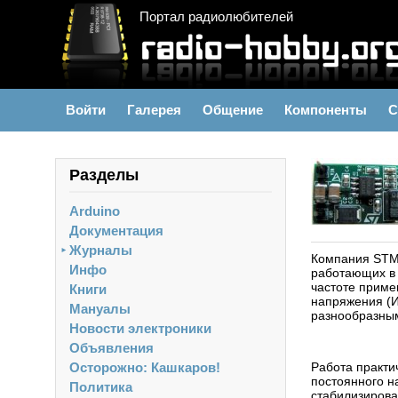
Портал радиолюбителей
Войти
Галерея
Общение
Компоненты
С
Разделы
Arduino
Документация
Журналы
►
Компания STMi
Инфо
работающих в
частоте прим
Книги
напряжения (И
Мануалы
разнообразным
Новости электроники
Объявления
Осторожно: Кашкаров!
Работа практи
постоянного н
Политика
стабилизирова