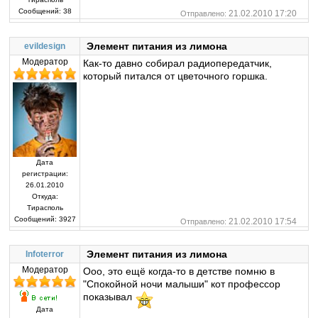
Сообщений:
38
21.02.2010 17:20
Отправлено:
Элемент питания из лимона
evildesign
Модератор
Как-то давно собирал радиопередатчик,
который питался от цветочного горшка.
Дата
регистрации:
26.01.2010
Откуда:
Тирасполь
Сообщений:
3927
21.02.2010 17:54
Отправлено:
Элемент питания из лимона
Infoterror
Модератор
Ооо, это ещё когда-то в детстве помню в
"Спокойной ночи малыши" кот профессор
показывал
Дата