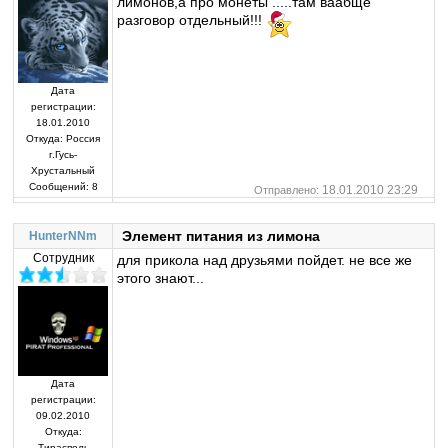
лимонов,а про монеты .....там ваабще
разговор отдельный!!!
Дата
регистрации:
18.01.2010
Откуда:
Россия
г.Гусь-
Хрустальный
Сообщений:
8
18.01.2010 23:29
Отправлено:
Элемент питания из лимона
HunterNNm
Сотрудник
для прикола над друзьями пойдет. не все же
этого знают...
Дата
регистрации:
09.02.2010
Откуда:
Тирасполь