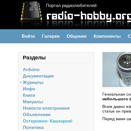
Портал радиолюбителей
Войти
Галерея
Общение
Компоненты
С
Разделы
Arduino
Документация
Журналы
►
Инфо
Гениальная сх
Книги
небольшого 
Мануалы
Всем давно из
Новости электроники
статье он прев
Объявления
Перед вами ш
Осторожно: Кашкаров!
Политика