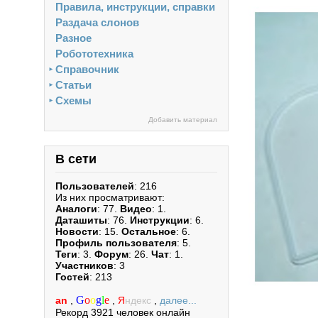
Правила, инструкции, справки
Раздача слонов
Разное
Робототехника
Справочник
►
Статьи
►
Схемы
►
Добавить материал
В сети
Пользователей
: 216
Из них просматривают:
Аналоги
: 77.
Видео
: 1.
Даташиты
: 76.
Инструкции
: 6.
Новости
: 15.
Остальное
: 6.
Профиль пользователя
: 5.
Теги
: 3.
Форум
: 26.
Чат
: 1.
Участников
: 3
Гостей
: 213
G
o
o
g
l
e
an
,
,
Я
ндекс
,
далее...
Рекорд 3921 человек онлайн