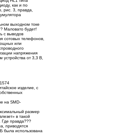
диод HL1 типа
оду, как и по
 рис. 3, правда,
кумулятора
льном выходном токе
?? Маловато будет!
ь с выводов
ля сотовых телефонов,
мощных или
спроводного
лизации напряжения
 устройства от 3,3 В,
31574
итайское изделие, с
собственных
ые на SMD-
максимальный размер
влезет» в такой
). Где правда???
ма, приводятся
АКБ была использована