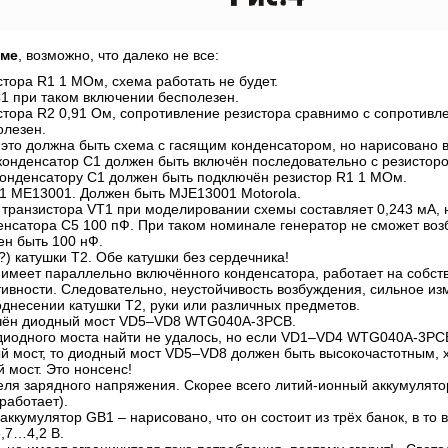
еме
, возможно, что далеко не все:
тора R1 1 МОм, схема работать не будет.
1 при таком включении бесполезен.
тора R2 0,91 Ом, сопротивление резистора сравнимо с сопротивл
олезен.
 это должна быть схема с гасящим конденсатором, но нарисовано 
конденсатор С1 должен быть включён последовательно с резисторо
онденсатору С1 должен быть подключён резистор R1 1 МОм.
1 ME13001. Должен быть MJE13001 Motorola.
у транзистора VT1 при моделировании схемы составляет 0,243 мА, 
нсатора С5 100 пФ. При таком номинале генератор не сможет возб
н быть 100 нФ.
?) катушки Т2. Обе катушки без сердечника!
 имеет параллельно включённого конденсатора, работает на собст
тивности. Следовательно, неустойчивость возбуждения, сильное и
однесении катушки Т2, руки или различных предметов.
чён диодный мост VD5–VD8 WTG040A-3PCB.
диодного моста найти не удалось, но если VD1–VD4 WTG040A-3PC
й мост, то диодный мост VD5–VD8 должен быть высокочастотным, 
 мост. Это нонсенс!
еля зарядного напряжения. Скорее всего литий-ионный аккумулято
работает).
ккумулятор GB1 – нарисовано, что он состоит из трёх банок, в то 
3,7…4,2 В.