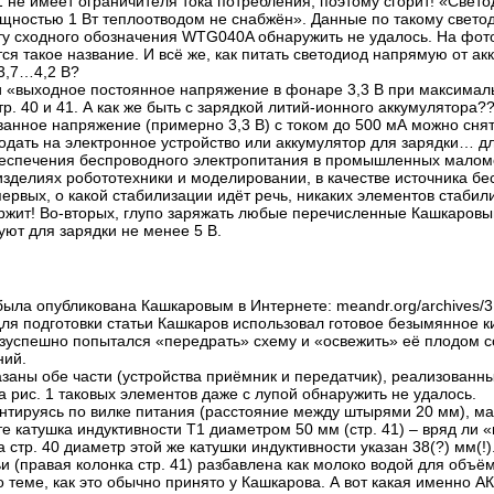
 не имеет ограничителя тока потребления, поэтому сгорит! «Свето
ностью 1 Вт тепло­отводом не снабжён». Данные по такому светоди
у сходного обозначения WTG040A обнаружить не удалось. На фото,
ся такое название. И всё же, как питать светодиод напрямую от ак
3,7…4,2 В?
ьи «выходное постоянное напряжение в фонаре 3,3 В при максима
тр. 40 и 41. А как же быть с зарядкой литий-ионного аккумулятора?
ванное напряжение (примерно 3,3 В) с током до 500 мА мож­но снят
одать на электронное ус­тройство или аккумулятор для зарядки… д
еспечения бес­проводного электропитания в промышленных мало
зделиях робототехники и моделировании, в качестве источника бе
первых, о какой стабилизации идёт речь, никаких элементов стаби
ржит! Во-вторых, глупо заряжать любые перечисленные Кашкаровым
уют для зарядки не менее 5 В.
была опубликована Кашкаровым в Интернете: meandr.org/archives/
для подготовки статьи Кашкаров использовал готовое безымянное к
езуспешно попытался «передрать» схему и «освежить» её плодом 
ий.
азаны обе части (устройства приёмник и пе­редатчик), реализованн
а рис. 1 таковых элементов даже с лупой обнаружить не удалось.
ентируясь по вилке питания (расстояние между штырями 20 мм), 
те катушка индуктивности Т1 диаметром 50 мм (стр. 41) – вряд ли «
а стр. 40 диаметр этой же катушки индуктивности указан 38(?) мм(!
ьи (правая колонка стр. 41) разбавлена как молоко водой для объё
о теме, как это обычно принято у Кашкарова. А вот какая именно 