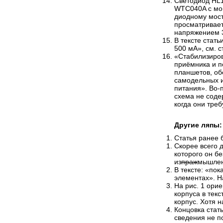
Светодиод HL1
WTC040A с мощ
диодному мост
просматривает
напряжением 
В тексте стат
500 мА», см. с
«Стабилизиро­
приёмника и п
планшетов, об
самодельных и
питания». Во-
схема не соде
когда они треб
Другие ляпы:
Статья ранее 
Скорее всего 
которого он б
из
праж
мышлен
В тексте: «пок
элементах». Н
На рис. 1 ори
корпуса в текс
корпус. Хотя н
Концовка стат
сведения не п