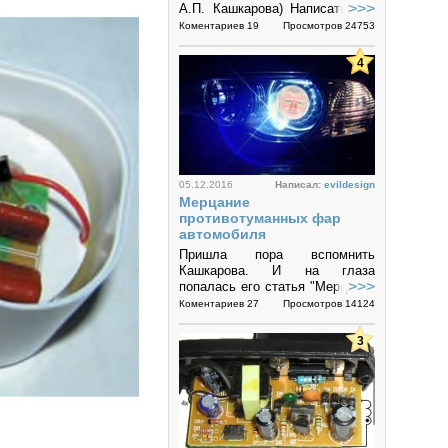
>>>
А.П. Кашкарова) Написать это
сообщение меня сподвигло
Коментариев 19
Просмотров 24753
чтение...
4
05.12.2016
Написал:
evildesign
Мерцание
противотуманных фар
автомобиля
Пришла пора вспомнить
Кашкарова. И на глаза
>>>
попалась его статья "Мерцание
противотуманных фар
Коментариев 27
Просмотров 14124
автомобиля". Хоть статья и
старая, но вспомнить его
3
кривыи словом никогда не...