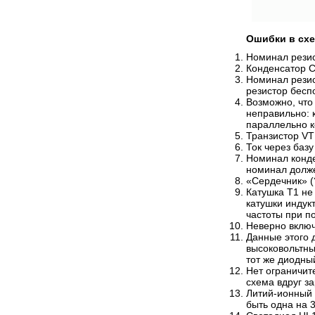
Ошибки в сх
Номинал резис
Конденсатор С
Номинал резис
резистор бесп
Возможно, что
неправильно: 
параллельно к
Транзистор VT
Ток через баз
Номинал конде
номинал долже
«Сердечник» (
Катушка T1 не
катушки индук
частоты при п
Неверно вклю
Данные этого 
высоковольтны
тот же диодный
Нет ограничит
схема вдруг за
Литий-ионный а
быть одна на 