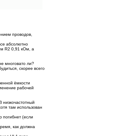
этот раз поговорим о
Коментариев 43
Просмотров 14827
сенсорном переключателе....
ением проводов,
все абсолютно
м R2 0,91 кОм, а
не многовато ли?
удиться, скорее всего
венной ёмкости
зменение рабочей
B низкочастотный
хотя там использован
р погибнет (если
время, как должна