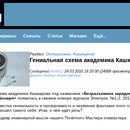
ервисы
Скачать
Статьи
Магазин
Ещё...
Раздел:
Осторожно: Кашкаров!
Гениальная схема академика Каш
Сообщений
Nick912
24.03.2016 19:20:00
(
24589 просмот
Другие статьи этого автора
ема академика Кашкарова под названием «
Безразъемное зарядн
фонаря»
появилась в свежем номере журнала Электрик, №1-2, 2016
вестна гениальность и прозорливость и неуёмная фантазия этого го
зошёл самого себя. Итак, о чём идёт речь?
едевр инженерной мысли нашего Почётного Мастера-хламастера: