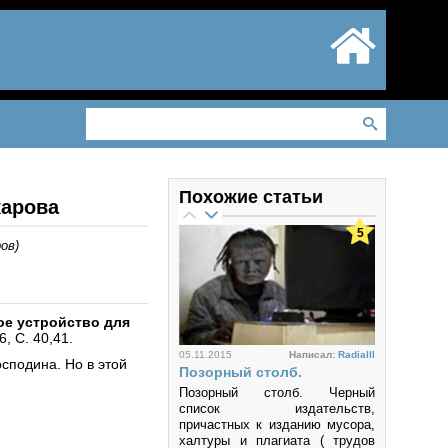
Похожие статьи
карова
5
ров
)
ое устройство для
, С. 40,41.
05.11.2015
Написал:
Radialll
сподина. Но в этой
Позорный столб.
Позорный столб. Черный
список издательств,
причастных к изданию мусора,
халтуры и плагиата ( трудов