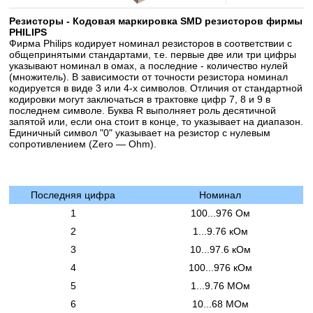
Резисторы - Кодовая маркировка SMD резисторов фирмы
PHILIPS
Фирма Philips кодирует номинал резисторов в соответствии с
общепринятыми стандартами, т.е. первые две или три цифры
указывают номинал в омах, а последние - количество нулей
(множитель). В зависимости от точности резистора номинал
кодируется в виде 3 или 4-х символов. Отличия от стандартной
кодировки могут заключаться в трактовке цифр 7, 8 и 9 в
последнем символе. Буква R выполняет роль десятичной
запятой или, если она стоит в конце, то указывает на диапазон.
Единичный символ "0" указывает на резистор с нулевым
сопротивлением (Zero — Ohm).
Последняя цифра
Номинал
1
100...976 Ом
2
1...9.76 кОм
3
10...97.6 кОм
4
100...976 кОм
5
1...9.76 МОм
6
10...68 МОм