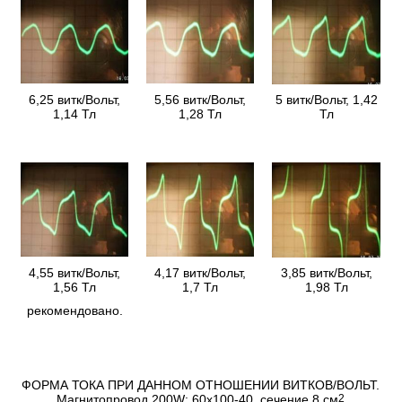
6,25 витк/Вольт,
5,56 витк/Вольт,
5 витк/Вольт, 1,42
1,14 Тл
1,28 Тл
Тл
4,55 витк/Вольт,
4,17 витк/Вольт,
3,85 витк/Вольт,
1,56 Тл
1,7 Тл
1,98 Тл
рекомендовано.
ФОРМА ТОКА ПРИ ДАННОМ ОТНОШЕНИИ ВИТКОВ/ВОЛЬТ.
Магнитопровод 200W: 60х100-40, сечение 8 см
2