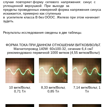
случае повторяет форму сетевого напряжения: синус с
уплощенной верхушкой. При выходе за
пределы проведенных измерений форма напряжения синуса
искажается, примерно как ступенька
в усилителе класса В без ОООС. Железо при этом начинает
зудеть.
Результаты исследования сведены в две таблицы.
ФОРМА ТОКА ПРИ ДАННОМ ОТНОШЕНИИ ВИТКОВ/ВОЛЬТ.
Магнитопровод 140W: 60х100-32, сечение 6,4 см
2
рекомендовано первичной 1000 витков (4,55 витков/Вольт)
10 витк/Вольт,
8,33 витк/Вольт,
7,14 витк/Вольт, 1
0,71 Тл
0,85 Тл
Тл