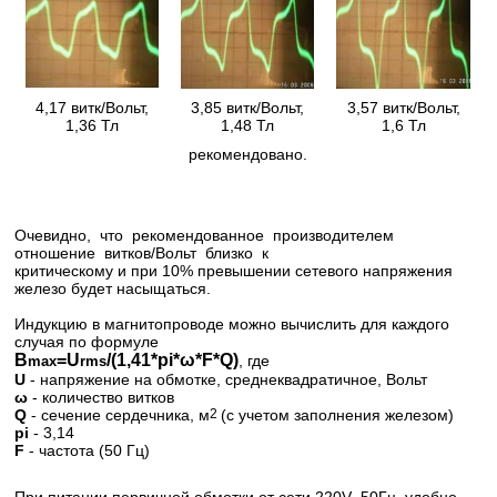
4,17 витк/Вольт,
3,85 витк/Вольт,
3,57 витк/Вольт,
1,36 Тл
1,48 Тл
1,6 Тл
рекомендовано.
Очевидно, что рекомендованное производителем
отношение витков/Вольт близко к
критическому и при 10% превышении сетевого напряжения
железо будет насыщаться.
Индукцию в магнитопроводе можно вычислить для каждого
случая по формуле
B
=U
/(1,41*pi*ω*F*Q)
, где
max
rms
U
- напряжение на обмотке, среднеквадратичное, Вольт
ω
- количество витков
Q
- сечение сердечника, м
2
(с учетом заполнения железом)
pi
- 3,14
F
- частота (50 Гц)