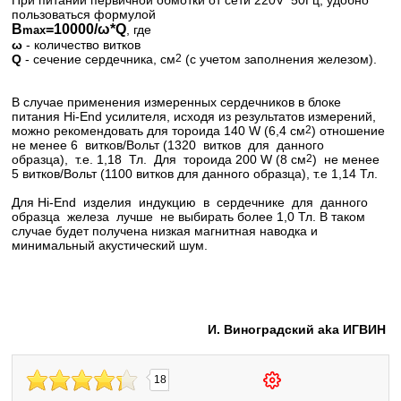
При питании первичной обмотки от сети 220V 50Гц, удобно
пользоваться формулой
B
=10000/ω*Q
, где
max
ω
- количество витков
Q
- сечение сердечника, см
2
(с учетом заполнения железом).
В случае применения измеренных сердечников в блоке
питания Hi-End усилителя, исходя из результатов измерений,
можно рекомендовать для тороида 140 W (6,4 см
2
) отношение
не менее 6 витков/Вольт (1320 витков для данного
образца), т.е. 1,18 Тл. Для тороида 200 W (8 см
2
) не менее
5 витков/Вольт (1100 витков для данного образца), т.е 1,14 Тл.
Для Hi-End изделия индукцию в сердечнике для данного
образца железа лучше не выбирать более 1,0 Тл. В таком
случае будет получена низкая магнитная наводка и
минимальный акустический шум.
И. Виноградский aka ИГВИН
18