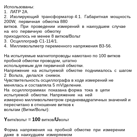
Использованы:
1. ЛАТР 2А.
2. Изолирующий трансформатор 4:1. Габаритная мощность
200W, первичная обмотка 880
витков. При проведении измерений в наихудшем случае
на его первичную обмотку
приходилось не менее 8 витков/Вольт
3. Осциллограф С1-114/1.
4. Милливольтметр переменного напряжения В3-56.
На испытуемые магнитопроводы намотано по 100 витков
пробной обмотки проводом, штатно
используемым для первичной обмотки.
Напряжение на испытуемой обмотке поднималось с шагом
2 Вольта, делался снимок.
Чувствительность осциллографа в ходе измерений не
менялась и составляла 5 mV/деление.
На осциллограммах показана форма тока в цепи
испытуемой обмотки. Напряжение на ней
измерено милливольтметром среднеквадратичных значений и
пересчитано в отношение витков к
вольтам (Витки/Вольт):
Y
=
100
/
U
витк/вольт
витков
вольт
Форма напряжения на пробной обмотке при измерении
даже в наихудшем измеряемом