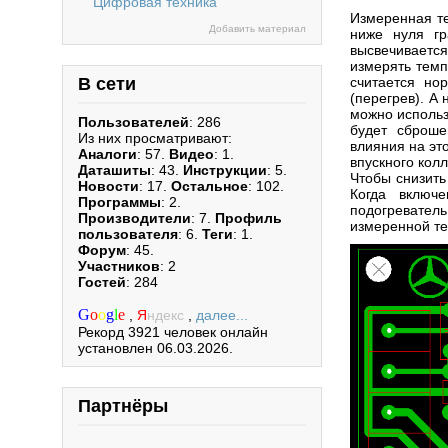
Цифровая техника
Измеренная те
Добавить материал
ниже нуля гр
высвечивается
измерять темп
считается но
В сети
(перегрев). А
можно использ
Пользователей
: 286
будет сброше
Из них просматривают:
влияния на эт
Аналоги
: 57.
Видео
: 1.
впускного кол
Даташиты
: 43.
Инструкции
: 5.
Чтобы снизить
Новости
: 17.
Остальное
: 102.
Когда включе
Программы
: 2.
подогреватель
Производители
: 7.
Профиль
измеренной т
пользователя
: 6.
Теги
: 1.
Форум
: 45.
Участников
: 2
Гостей
: 284
G
o
o
g
l
e
,
Я
ндекс
,
далее...
Рекорд 3921 человек онлайн
установлен 06.03.2026.
Партнёры