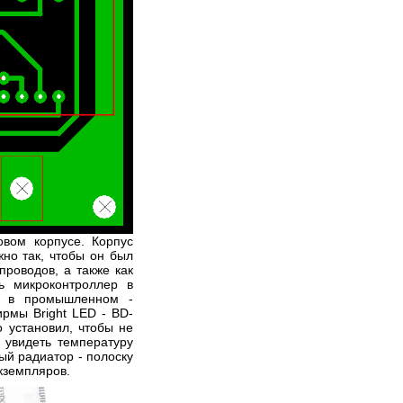
22.12.2013
Написал:
MACTEP
Двухканальный
стробоскоп
Это устройство создаёт яркие
вспышки двух импульсных
газоразрядных ламп по
>>>
заложенной программе или в
такт звучащей музыке. Оно
Коментариев 1
Просмотров 19567
предназначено для украшения
вом корпусе. Корпус
небольших...
4
но так, чтобы он был
проводов, а также как
ь микроконтроллер в
и в промышленном -
рмы Bright LED - BD-
о установил, чтобы не
 увидеть температуру
ый радиатор - полоску
09.07.2013
Написал:
MACTEP
кземпляров.
Универсальный
электронный ключ на