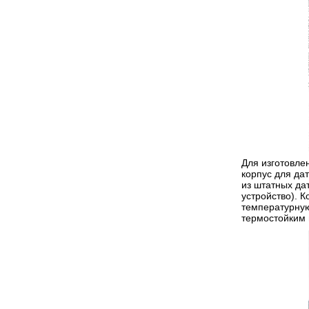
Для изготовле
корпус для дат
из штатных да
устройство). 
температурную
термостойким