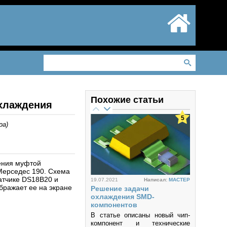
Похожие статьи
хлаждения
5
ра
)
ления муфтой
Мерседес 190. Схема
датчике DS18B20 и
19.07.2021
Написал:
MACTEP
бражает ее на экране
Решение задачи
охлаждения SMD-
компонентов
В статье описаны новый чип-
компонент и технические