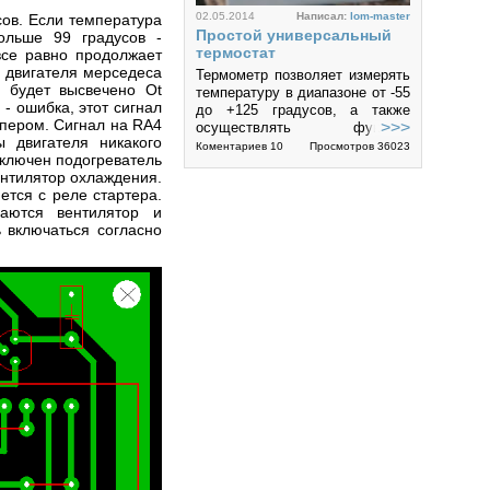
02.05.2014
Написал:
lom-master
сов. Если температура
Простой универсальный
ольше 99 градусов -
термостат
все равно продолжает
я двигателя мерседеса
Термометр позволяет измерять
е будет высвечено Ot
температуру в диапазоне от -55
- ошибка, этот сигнал
до +125 градусов, а также
ипером. Сигнал на RA4
>>>
осуществлять функции
 двигателя никакого
термостата во всем диапазоне
Коментариев 10
Просмотров 36023
включен подогреватель
температур, с гистерезисом 1...
ентилятор охлаждения.
5
ется с реле стартера.
чаются вентилятор и
ь включаться согласно
29.12.2013
Написал:
MACTEP
Огни НЛО на PIC16F628A
Данное устройство управляет
свечением 8 светодиодов с
управлением от PIC16F628A.
Имеется выбор режима
>>>
переключения и управление
частотой мерцания. Прошивка
Коментариев 10
Просмотров 39954
позволяет...