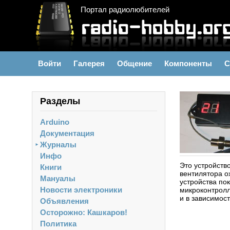
Портал радиолюбителей
Войти
Галерея
Общение
Компоненты
С
Разделы
Arduino
Документация
Журналы
►
Инфо
Это устройств
Книги
вентилятора о
Мануалы
устройства по
Новости электроники
микроконтролл
и в зависимос
Объявления
Осторожно: Кашкаров!
Политика