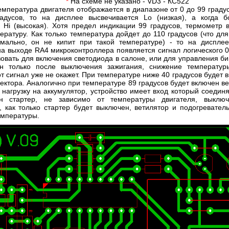
*
На схеме не указано - VD3 - КС522
мпература двигателя отображается в диапазоне от 0 до 99 граду
адусов, то на дисплее высвечивается Lo (низкая), а когда б
 Hi (высокая). Хотя предел индикации 99 градусов, термометр 
ературу. Как только температура дойдет до 110 градусов (что дл
рмально, он не кипит при такой температуре) - то на диспле
 на выходе RA4 микроконтроллера появляется сигнал логического 0 
овать для включения светодиода в салоне, или для управления б
н только после выключения зажигания, снижение температуры
от сигнал уже не окажет. При температуре ниже 40 градусов будет 
лектора. Аналогично при температуре 89 градусов будет включен в
 нагрузку на аккумулятор, устройство имеет вход который соединя
н стартер, не зависимо от температуры двигателя, выклю
, как только стартер будет выключен, ветилятор и подогревател
емпературы.