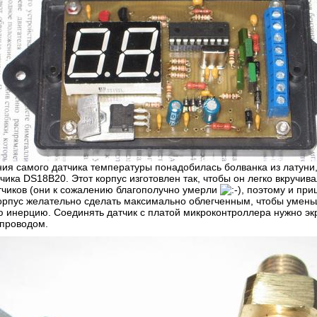
ния самого датчика температуры понадобилась болванка из латуни,
чика DS18B20. Этот корпус изготовлен так, чтобы он легко вкручив
тчиков (они к сожалению благополучно умерли
, поэтому и при
Корпус желательно сделать максимально облегченным, чтобы умень
 инерцию. Соединять датчик с платой микроконтроллера нужно э
 проводом.