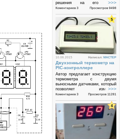
>>>
решения на его базе,
обеспечивающие
Коментариев 3
Просмотров 9498
распределение тепла от
теплонагруженных SMD
5
активных и пассивных
компонентов...
10.06.2015
Написал:
MACTEP
Двухзонный термометр на
РIС-контроллере
Автор предлагает конструкцию
термометра с двумя
выносными датчиками, который
>>>
позволяет измерять
температуру независимо в двух
Коментариев 3
Просмотров 11281
точках. Информация выводится
на ЖКИ.
4