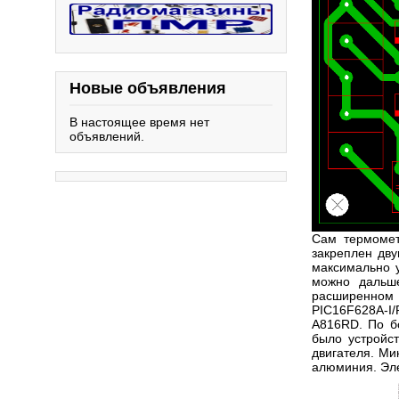
Новые объявления
В настоящее время нет
объявлений.
Сам термомет
закреплен дв
максимально у
можно дальше
расширенном
PIC16F628A-I/
A816RD. По бо
было устройс
двигателя. Ми
алюминия. Эле