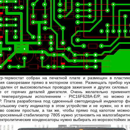
р-термостат собран на печатной плате и размещен в пластико
умя саморезами прямо в моторном отсеке. Размещать прибор нуж
дален от высоковольтных проводов зажигания и других силовых 
 от горячих деталей двигателя. Очень желательно применит
 температурным исполнением - PIC16F628A-E/P, но можно 
P. Плата разработана под сдвоенный светодиодный индикатор фи
льшому счету индикатор в этом устройстве и не нужен, но я ег
тво совсем простым, а так же, чтобы прямо под капотом можно
кросхемный стабилизатор 7805 нужно установить на малогабаритн
ктролитические конденсаторы нужно выбирать из морозостойких э