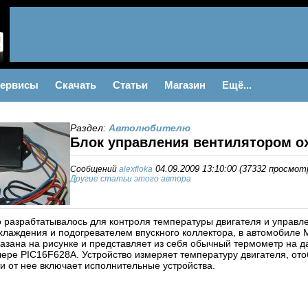
ервисы
Скачать
Статьи
Магазин
Ещё...
Раздел:
Автолюбителю
Блок управления вентилятором о
Сообщений
alexfloka
04.09.2009 13:10:00
(
37332 просмот
Другие статьи этого автора
о разрабтатывалось для контроля температуры двигателя и управ
хлаждения и подогревателем впускного коллектора, в автомобиле 
казана на рисунке и представляет из себя обычный термометр на 
ере PIC16F628A. Устройство измеряет температуру двигателя, ото
ти от нее включает исполнительные устройства.