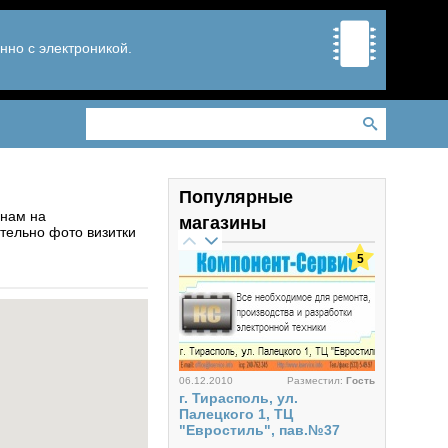
нно с электроникой.
Популярные
 нам на
магазины
тельно фото визитки
5
06.12.2010
Разместил:
Гость
г. Тирасполь, ул.
Палецкого 1, ТЦ
"Евростиль", пав.№37