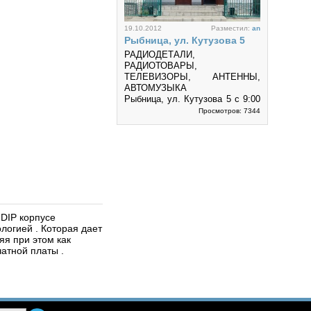
19.10.2012
Разместил:
an
Рыбница, ул. Кутузова 5
РАДИОДЕТАЛИ,
РАДИОТОВАРЫ,
ТЕЛЕВИЗОРЫ, АНТЕННЫ,
АВТОМУЗЫКА
Рыбница, ул. Кутузова 5 с 9:00
до 18:00 без выходных
Просмотров: 7344
5
DIP корпусе
04.12.2010
Разместил:
an
логией . Которая дает
Red Storm™
яя при этом как
Компьютеры, ноутбуки и
атной платы .
комплектующие по самым
низким ценам в Приднестровье!
Просмотров: 5990