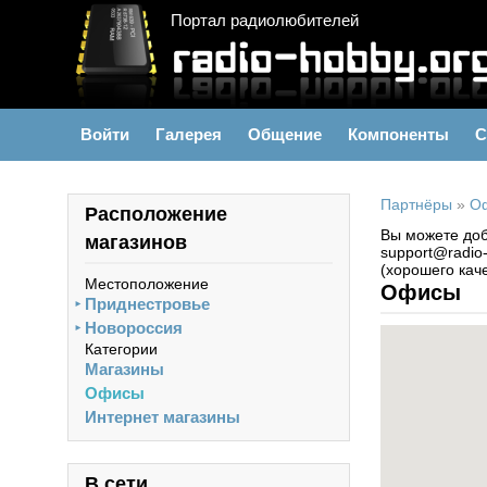
Портал радиолюбителей
Войти
Галерея
Общение
Компоненты
С
Партнёры
»
О
Расположение
Вы можете доб
магазинов
support@radio
(хорошего каче
Местоположение
Офисы
Приднестровье
►
Новороссия
►
Категории
Магазины
Офисы
Интернет магазины
В сети