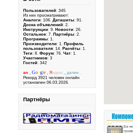
Пользователей
: 345
Из них просматривают:
Аналоги
: 106.
Даташиты
: 91.
Доска объявлений
: 2.
Инструкции
: 9.
Новости
: 26.
Остальное
: 7.
Партнёры
: 2.
Программы
: 1.
Производители
: 1.
Профиль
пользователя
: 14.
Расчёты
: 1.
Теги
: 8.
Форум
: 76.
Чат
: 1.
Участников
: 3
Гостей
: 342
G
o
o
g
l
e
an
,
,
Я
ндекс
,
далее...
Рекорд 3921 человек онлайн
установлен 06.03.2026.
Партнёры