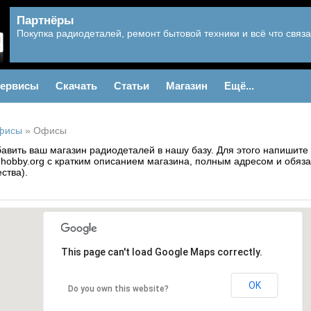
Партнёры
Покупка радиодеталей, ремонт бытовой техники и всё что связа
ервисы
Скачать
Статьи
Магазин
Ещё...
фисы
»
Офисы
авить ваш магазин радиодеталей в нашу базу. Для этого напишите
-hobby.org с кратким описанием магазина, полным адресом и обяза
ства).
This page can't load Google Maps correctly.
OK
Do you own this website?