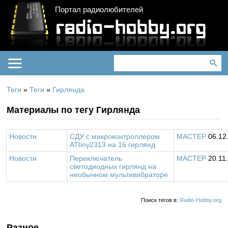
Портал радиолюбителей
Теги
»
Теги
»
Гирлянда
Материалы по тегу Гирлянда
Новости
СДУ с микроконтроллером
MACTEP
06.12
ATtiny2313 на 16 гирлянд
Новости
Переключатель
MACTEP
20.11
светодиодных гирлянд на
необычном мультивибраторе
Поиск тегов в:
Radio-Hobby.org
Разное