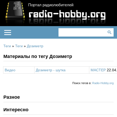
Портал радиолюбителей
Теги
»
Теги
»
Дозиметр
Материалы по тегу Дозиметр
Видео
Дозиметр - шутка
MACTEP
22.04
Поиск тегов в:
Radio-Hobby.org
Разное
Интересно