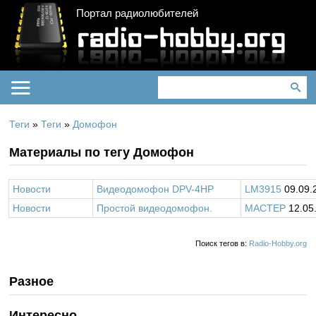
Портал радиолюбителей
Теги
»
Теги
»
Домофон
Материалы по тегу Домофон
Новости
Видеодомофон DPV-4HP
LM3915
09.09.
Новости
Простой видеодомофон.
MACTEP
12.05
Поиск тегов в:
Radio-Hobby.org
Разное
Интересно