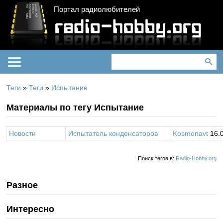
Портал радиолюбителей
Теги
»
Теги
»
Испытание
Материалы по тегу Испытание
Новости
Испытатель конденсаторов
Kosmonavt
16.0
Поиск тегов в:
Radio-Hobby.org
Разное
Интересно