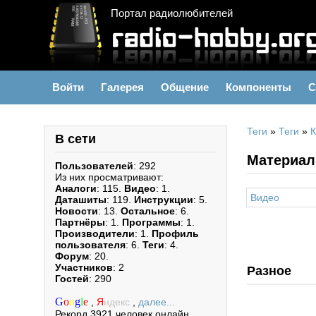
Портал радиолюбителей
Войти
Галерея
Общение
Компоненты
С
Теги
»
Теги
»
К
В сети
Материал
Пользователей
: 292
Из них просматривают:
Аналоги
: 115.
Видео
: 1.
Видео
Даташиты
: 119.
Инструкции
: 5.
Новости
: 13.
Остальное
: 6.
Партнёры
: 1.
Программы
: 1.
Производители
: 1.
Профиль
пользователя
: 6.
Теги
: 4.
Форум
: 20.
Участников
: 2
Разное
Гостей
: 290
G
o
o
g
l
e
,
Я
ндекс
,
далее...
Рекорд 3921 человек онлайн