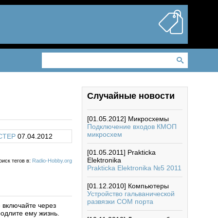
Случайные новости
[01.05.2012]
Микросхемы
Подключение входов КМОП
микросхем
CTEP
07.04.2012
[01.05.2011]
Prakticka
Elektronika
оиск тегов в:
Radio-Hobby.org
Prakticka Elektronika №5 2011
[01.12.2010]
Компьютеры
Устройство гальванической
развязки COM порта
 включайте через
родлите ему жизнь.