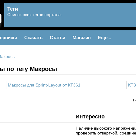
Теги
Список всех тегов портала.
ервисы
Скачать
Статьи
Магазин
Ещё...
Макросы
ы по тегу Макросы
Макросы для Sprint-Layout от КТ361
KT3
П
Интересно
Наличие высокого напряжени
проверить отверткой, соедин