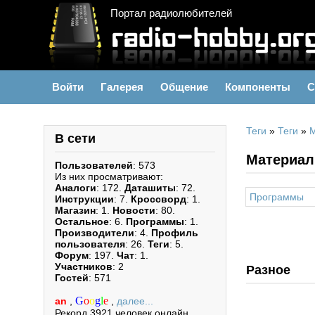
Портал радиолюбителей
Войти
Галерея
Общение
Компоненты
С
Теги
»
Теги
»
В сети
Материал
Пользователей
: 573
Из них просматривают:
Аналоги
: 172.
Даташиты
: 72.
Программы
Инструкции
: 7.
Кроссворд
: 1.
Магазин
: 1.
Новости
: 80.
Остальное
: 6.
Программы
: 1.
Производители
: 4.
Профиль
пользователя
: 26.
Теги
: 5.
Форум
: 197.
Чат
: 1.
Участников
: 2
Разное
Гостей
: 571
G
o
o
g
l
e
an
,
,
далее...
Рекорд 3921 человек онлайн