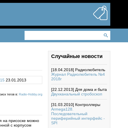
Случайные новости
[18.04.2018]
Радиолюбитель
Журнал Радиолюбитель №4
2018г
15
23.01.2013
[22.12.2013]
Для дома и быта
Двухканальный стробоскоп
оиск тегов в:
Radio-Hobby.org
[31.03.2010]
Контроллеры
Armega128.
Последовательный
периферийный интерфейс -
я на присоске можно
SPI
енной с корпусом