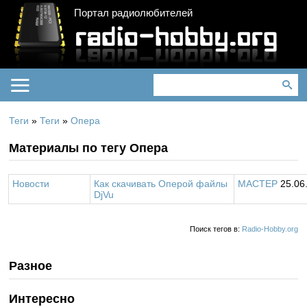
Портал радиолюбителей
Теги
»
Теги
»
Опера
Материалы по тегу Опера
Новости
Как скачивать Оперой файлы
MACTEP
25.06
DjVu
Поиск тегов в:
Radio-Hobby.org
Разное
Интересно