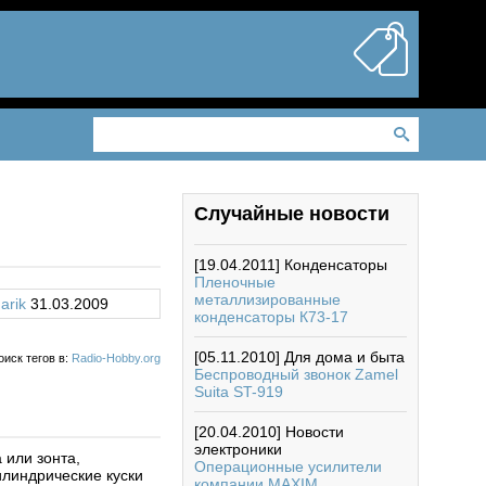
Случайные новости
[19.04.2011]
Конденсаторы
Пленочные
металлизированные
arik
31.03.2009
конденсаторы К73-17
[05.11.2010]
Для дома и быта
оиск тегов в:
Radio-Hobby.org
Беспроводный звонок Zamel
Suita ST-919
[20.04.2010]
Новости
электроники
 или зонта,
Операционные усилители
линдрические куски
компании MAXIM