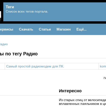
Теги
Список всех тегов портала.
ервисы
Скачать
Статьи
Магазин
Ещё...
Радио
ы по тегу Радио
Самый простой радиомодем для ПК.
kom
П
Интересно
Из старых спиц от велосипеда
вплавленных паяльником в ци