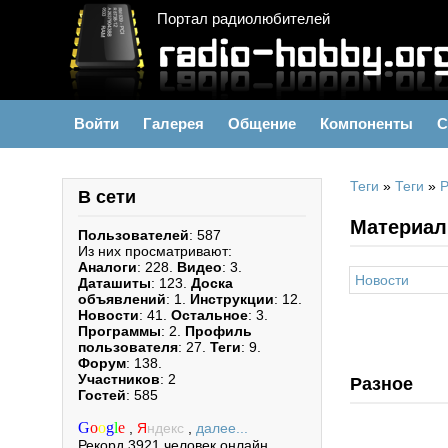
Портал радиолюбителей
Войти
Галерея
Общение
Компоненты
С
Теги
»
Теги
»
В сети
Материал
Пользователей
: 587
Из них просматривают:
Аналоги
: 228.
Видео
: 3.
Новости
Даташиты
: 123.
Доска
объявлений
: 1.
Инструкции
: 12.
Новости
: 41.
Остальное
: 3.
Программы
: 2.
Профиль
пользователя
: 27.
Теги
: 9.
Форум
: 138.
Участников
: 2
Разное
Гостей
: 585
G
o
o
g
l
e
,
Я
ндекс
,
далее...
Рекорд 3921 человек онлайн