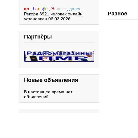
G
o
o
g
l
e
an
,
,
Я
ндекс
,
далее...
Разное
Рекорд 3921 человек онлайн
установлен 06.03.2026.
Партнёры
Новые объявления
В настоящее время нет
объявлений.