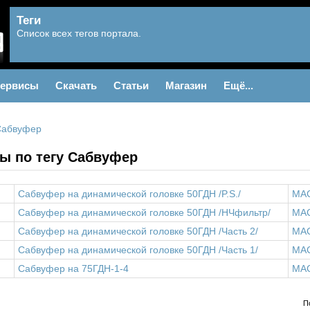
Теги
Список всех тегов портала.
ервисы
Скачать
Статьи
Магазин
Ещё...
Сабвуфер
ы по тегу Сабвуфер
Сабвуфер на динамической головке 50ГДН /P.S./
MA
Сабвуфер на динамической головке 50ГДН /НЧфильтр/
MA
Сабвуфер на динамической головке 50ГДН /Часть 2/
MA
Сабвуфер на динамической головке 50ГДН /Часть 1/
MA
Сабвуфер на 75ГДН-1-4
MA
П