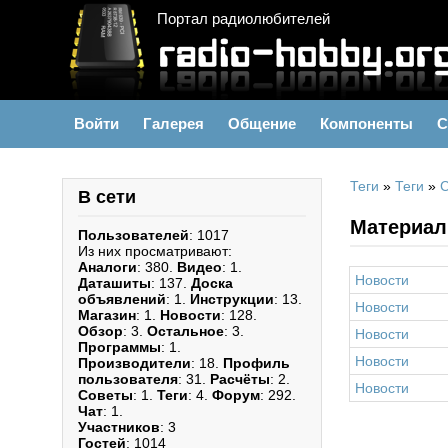
Портал радиолюбителей
Войти
Галерея
Общение
Компоненты
С
Теги
»
Теги
»
В сети
Материал
Пользователей
: 1017
Из них просматривают:
Аналоги
: 380.
Видео
: 1.
Новости
Даташиты
: 137.
Доска
объявлений
: 1.
Инструкции
: 13.
Новости
Магазин
: 1.
Новости
: 128.
Обзор
: 3.
Остальное
: 3.
Новости
Программы
: 1.
Новости
Производители
: 18.
Профиль
пользователя
: 31.
Расчёты
: 2.
Новости
Советы
: 1.
Теги
: 4.
Форум
: 292.
Чат
: 1.
Участников
: 3
Гостей
: 1014