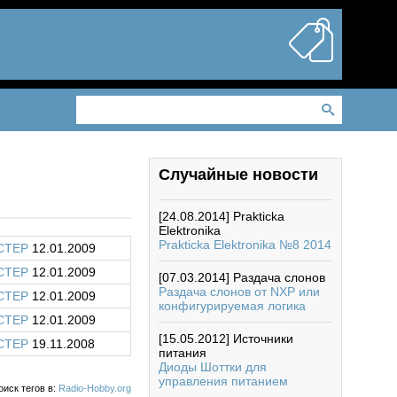
Случайные новости
[24.08.2014]
Prakticka
Elektronika
Prakticka Elektronika №8 2014
CTEP
12.01.2009
CTEP
12.01.2009
[07.03.2014]
Раздача слонов
Раздача слонов от NXP или
CTEP
12.01.2009
конфигурируемая логика
CTEP
12.01.2009
[15.05.2012]
Источники
CTEP
19.11.2008
питания
Диоды Шоттки для
управления питанием
оиск тегов в:
Radio-Hobby.org