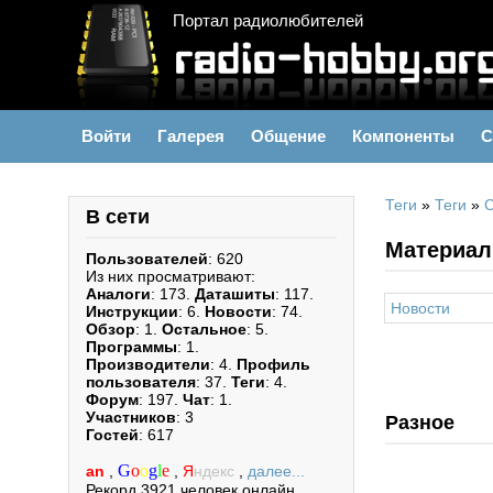
Портал радиолюбителей
Войти
Галерея
Общение
Компоненты
С
Теги
»
Теги
»
В сети
Материал
Пользователей
: 620
Из них просматривают:
Аналоги
: 173.
Даташиты
: 117.
Новости
Инструкции
: 6.
Новости
: 74.
Обзор
: 1.
Остальное
: 5.
Программы
: 1.
Производители
: 4.
Профиль
пользователя
: 37.
Теги
: 4.
Форум
: 197.
Чат
: 1.
Участников
: 3
Разное
Гостей
: 617
G
o
o
g
l
e
an
,
,
Я
ндекс
,
далее...
Рекорд 3921 человек онлайн