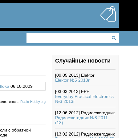
Случайные новости
[09.05.2013]
Elektor
Elektor №5 2013г
floka
06.10.2009
[03.03.2013]
EPE
Everyday Practical Electronics
№3 2013г
оиск тегов в:
Radio-Hobby.org
[12.06.2012]
Радиоежегодник
Радиоежегодник №8 2011
(13)
сли с обратной
[13.02.2012]
Радиоежегодник
воде