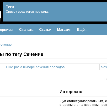
Теги
Список всех тегов портала.
ервисы
Скачать
Статьи
Магазин
Ещё...
Сечение
ы по тегу Сечение
Еще раз о выборе сечения проводов
alex
П
Интересно
Щуп станет универсальным, е
стороны его на коротком про