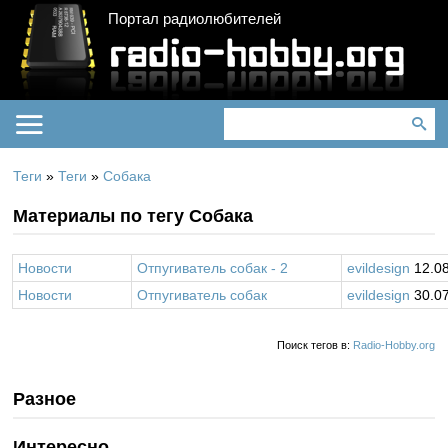
Портал радиолюбителей
Теги
»
Теги
»
Собака
Материалы по тегу Собака
Новости
Отпугиватель собак - 2
evildesign
12.08
Новости
Отпугиватель собак
evildesign
30.07
Поиск тегов в:
Radio-Hobby.org
Разное
Интересно