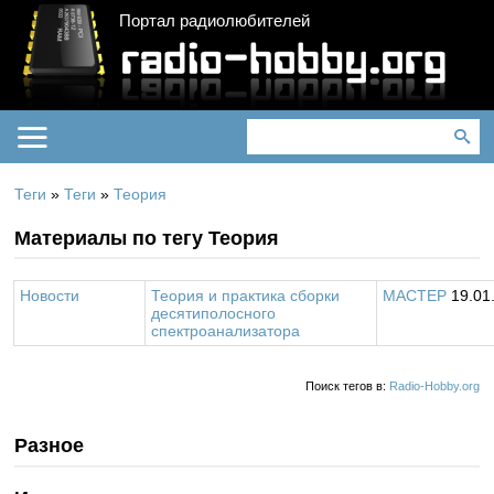
Портал радиолюбителей
Теги
»
Теги
»
Теория
Материалы по тегу Теория
Новости
Теория и практика сборки
MACTEP
19.01
десятиполосного
спектроанализатора
Поиск тегов в:
Radio-Hobby.org
Разное