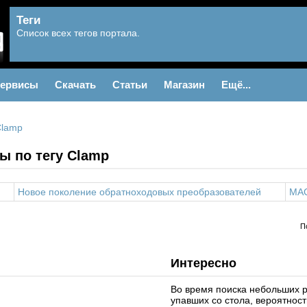
Теги
Список всех тегов портала.
ервисы
Скачать
Статьи
Магазин
Ещё...
Clamp
ы по тегу Clamp
Новое поколение обратноходовых преобразователей
MA
П
Интересно
Во время поиска небольших 
упавших со стола, вероятнос