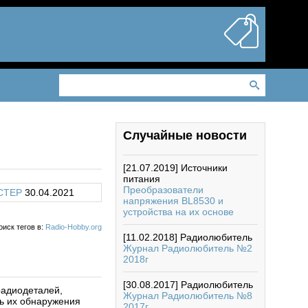
Случайные новости
[21.07.2019]
Источники
питания
Преобразователи
CTEP
30.04.2021
напряжения BL8530 и
устройства на их основе
оиск тегов в:
Radio-Hobby.org
[11.02.2018]
Радиолюбитель
Журнал Радиолюбитель №2
2018г
[30.08.2017]
Радиолюбитель
радиодеталей,
Журнал Радиолюбитель №8
ть их обнаружения
2017г