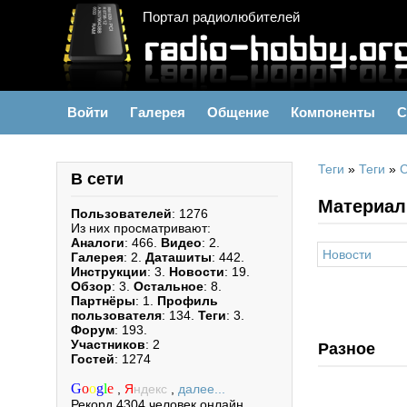
Портал радиолюбителей
Войти
Галерея
Общение
Компоненты
С
Теги
»
Теги
»
В сети
Материал
Пользователей
: 1276
Из них просматривают:
Аналоги
: 466.
Видео
: 2.
Новости
Галерея
: 2.
Даташиты
: 442.
Инструкции
: 3.
Новости
: 19.
Обзор
: 3.
Остальное
: 8.
Партнёры
: 1.
Профиль
пользователя
: 134.
Теги
: 3.
Форум
: 193.
Участников
: 2
Разное
Гостей
: 1274
G
o
o
g
l
e
,
Я
ндекс
,
далее...
Рекорд 4304 человек онлайн