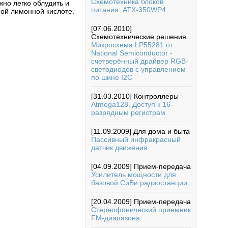
Схемотехника блоков
жно легко облудить и
питания: ATX-350WP4
ой лимонной кислоте.
[07.06.2010]
Схемотехнические решения
Микросхема LP55281 от
National Semiconductor -
счетверённый драйвер RGB-
светодиодов с управлением
по шине I2C
[31.03.2010]
Контроллеры
Atmega128. Доступ к 16-
разрядным регистрам
[11.09.2009]
Для дома и быта
Пассивный инфракрасный
датчик движения
[04.09.2009]
Прием-передача
Усилитель мощности для
базовой СиБи радиостанции.
[20.04.2009]
Прием-передача
Стереофонический приемник
FM-диапазона