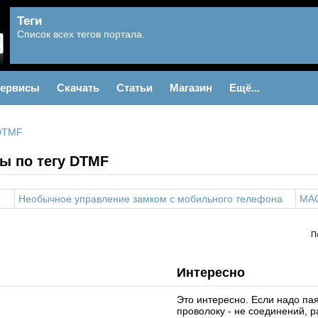
Теги
Список всех тегов портала.
ервисы
Скачать
Статьи
Магазин
Ещё...
DTMF
ы по тегу DTMF
Необычное управление замком с мобильного телефона
MA
П
Интересно
Это интересно. Если надо па
проволоку - не соединений, 