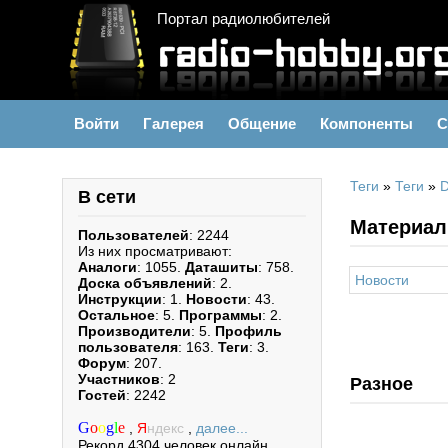
Портал радиолюбителей
Войти
Галерея
Общение
Компоненты
С
Теги
»
Теги
»
В сети
Материал
Пользователей
: 2244
Из них просматривают:
Аналоги
: 1055.
Даташиты
: 758.
Новости
Доска объявлений
: 2.
Инструкции
: 1.
Новости
: 43.
Остальное
: 5.
Программы
: 2.
Производители
: 5.
Профиль
пользователя
: 163.
Теги
: 3.
Форум
: 207.
Участников
: 2
Разное
Гостей
: 2242
G
o
o
g
l
e
,
Я
ндекс
,
далее...
Рекорд 4304 человек онлайн