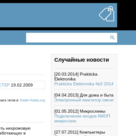
Случайные новости
[20.03.2014]
Prakticka
Elektronika
Prakticka Elektronika №3 2014
CTEP
19.02.2009
[04.04.2013]
Для дома и быта
Электронный имитатор свечи
оиск тегов в:
Radio-Hobby.org
[01.05.2012]
Микросхемы
Подключение входов КМОП
микросхем
ять нихромовую
[27.07.2011]
Компьютеры
работающих в