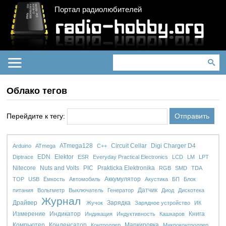
Портал радиолюбителей
Облако тегов
Перейдите к тегу:
ATmega128
Circuit Cellar
Digi Charger D4
Arduino
ATmega
C++
EDN
Elektor
Diptrace
ESR
Everyday Practical Electronics
LCD
LM
LPT
Nitecore
Nuts and Volts
PIC
Prakticka Elektronika
RGB
SMD
TDA
Аккумулятор
TOP
USB
Ёмкость
Автомобиль
Акустика
БП
Блок
Датчик
питания
Вольтметр
Выключатель
Генератор
Диод
Дискотека
Журнал
Драйвер
Зарядка
Жучок
Зарядное устройство
ИК
Измерение
Индикатор
Книга
Индикация
Индуктивность
Кашкаров
Компьютер
Конденсатор
Маркировка
Контроллер
Микроконтроллер