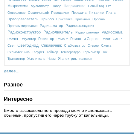
Микросхема
Напряжение
Мультиметр
Набор
Новый год
ОУ
Питание
Освещение
Осциллограф
Передатчик
Передача
Плата
Преобразователь
Прибор
Приставка
Приёмник
Пробник
Радиоаматор
Радиоежегодник
Программирование
Радиолюбитель
Радиоконструктор
Радиосхема
Радиоприемник
Резистор
Ремонт и Сервис
Расчёт
Регулятор
Ремонт
Робот
САПР
Светодиод
Справочник
Свет
Стабилизатор
Стерео
Схема
Схемотехника
Табурет
Таймер
Температура
Термометр
Ток
Усилитель
Я электрик
Транзистор
Часы
телефон
далее...
Разное
Интересно
Вместо высоковольтного провода можно использовать
обычный, пропустив его через трубку от капельницы.